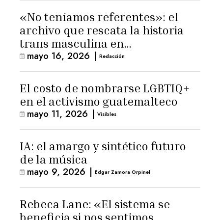
«No teníamos referentes»: el
archivo que rescata la historia
trans masculina en
mayo 16, 2026
|
Latinoamérica
Redacción
El costo de nombrarse LGBTIQ+
en el activismo guatemalteco
mayo 11, 2026
|
Visibles
IA: el amargo y sintético futuro
de la música
mayo 9, 2026
|
Edgar Zamora Orpinel
Rebeca Lane: «El sistema se
beneficia si nos sentimos