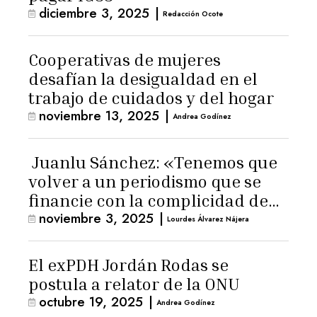
diciembre 3, 2025
|
Redacción Ocote
Cooperativas de mujeres
desafían la desigualdad en el
trabajo de cuidados y del hogar
noviembre 13, 2025
|
Andrea Godínez
Juanlu Sánchez: «Tenemos que
volver a un periodismo que se
financie con la complicidad de
noviembre 3, 2025
|
los lectores»
Lourdes Álvarez Nájera
El exPDH Jordán Rodas se
postula a relator de la ONU
octubre 19, 2025
|
Andrea Godínez