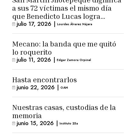
a sus 72 víctimas el mismo día
que Benedicto Lucas logra
julio 17, 2026
|
arresto domiciliario
Lourdes Álvarez Nájera
Mecano: la banda que me quitó
lo roquerito
julio 11, 2026
|
Edgar Zamora Orpinel
Hasta encontrarlos
junio 22, 2026
|
GAM
Nuestras casas, custodias de la
memoria
junio 15, 2026
|
Instituto 25a