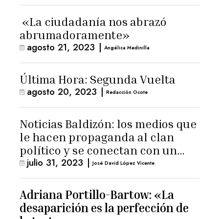
«La ciudadanía nos abrazó
abrumadoramente»
agosto 21, 2023
|
Angélica Medinilla
Última Hora: Segunda Vuelta
agosto 20, 2023
|
Redacción Ocote
Noticias Baldizón: los medios que
le hacen propaganda al clan
político y se conectan con un
julio 31, 2023
|
hombre de confianza de
José David López Vicente
Giammattei
Adriana Portillo-Bartow: «La
desaparición es la perfección de