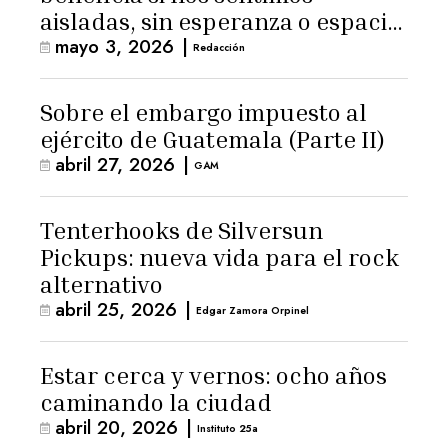
aisladas, sin esperanza o espacio
mayo 3, 2026
|
para la ternura»
Redacción
Sobre el embargo impuesto al
ejército de Guatemala (Parte II)
abril 27, 2026
|
GAM
Tenterhooks de Silversun
Pickups: nueva vida para el rock
alternativo
abril 25, 2026
|
Edgar Zamora Orpinel
Estar cerca y vernos: ocho años
caminando la ciudad
abril 20, 2026
|
Instituto 25a