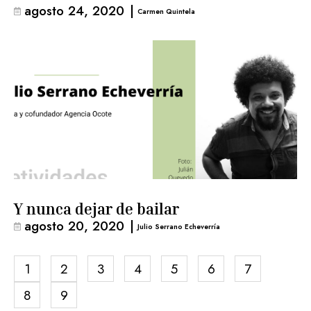
agosto 24, 2020
|
Carmen Quintela
Y nunca dejar de bailar
agosto 20, 2020
|
Julio Serrano Echeverría
1
2
3
4
5
6
7
8
9