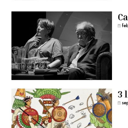
Ca
fe
3 
se