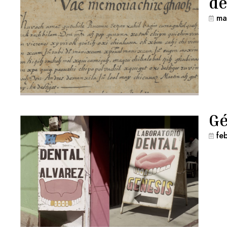
de
ma
Gé
fe