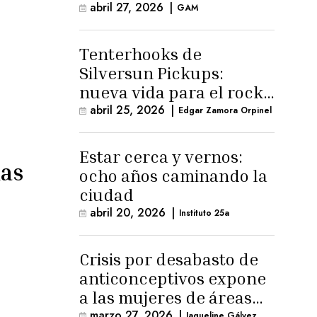
abril 27, 2026
|
GAM
Tenterhooks de
Silversun Pickups:
nueva vida para el rock
alternativo
abril 25, 2026
|
Edgar Zamora Orpinel
Estar cerca y vernos:
das
ocho años caminando la
ciudad
abril 20, 2026
|
Instituto 25a
Crisis por desabasto de
anticonceptivos expone
a las mujeres de áreas
rurales
marzo 27, 2026
|
Jaqueline Gálvez