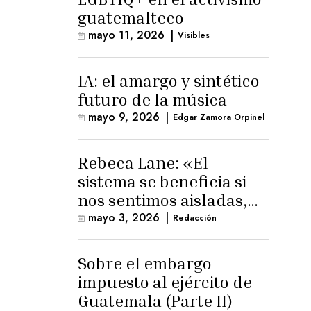
guatemalteco
mayo 11, 2026
|
Visibles
IA: el amargo y sintético
futuro de la música
mayo 9, 2026
|
Edgar Zamora Orpinel
Rebeca Lane: «El
sistema se beneficia si
nos sentimos aisladas,
sin esperanza o espacio
mayo 3, 2026
|
Redacción
para la ternura»
Sobre el embargo
impuesto al ejército de
Guatemala (Parte II)