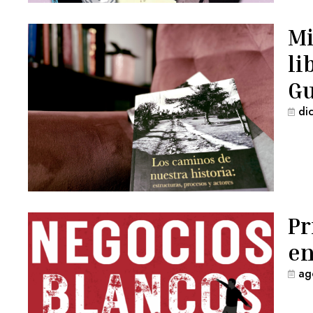
Mi
li
G
di
Pr
en
ag