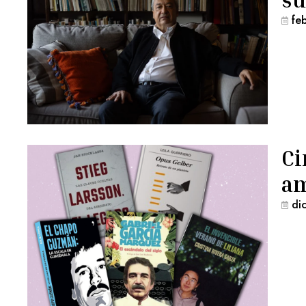
fe
Ci
am
di