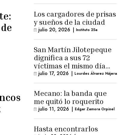
Los cargadores de prisas
te:
y sueños de la ciudad
 de
julio 20, 2026
|
Instituto 25a
San Martín Jilotepeque
dignifica a sus 72
víctimas el mismo día
que Benedicto Lucas
julio 17, 2026
|
Lourdes Álvarez Nájera
logra arresto
domiciliario
Mecano: la banda que
ancos
me quitó lo roquerito
z
julio 11, 2026
|
Edgar Zamora Orpinel
Hasta encontrarlos