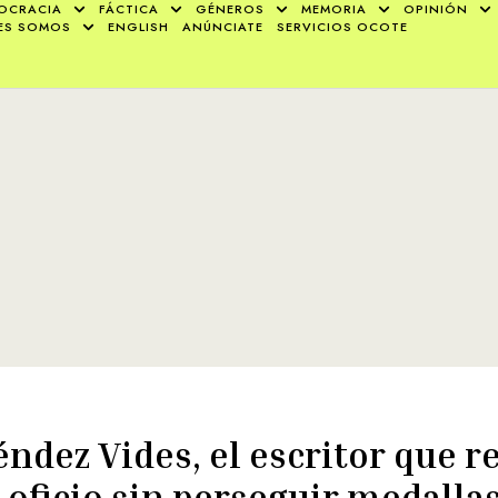
OCRACIA
FÁCTICA
GÉNEROS
MEMORIA
OPINIÓN
ES SOMOS
ENGLISH
ANÚNCIATE
SERVICIOS OCOTE
ndez Vides, el escritor que r
 oficio sin perseguir medalla