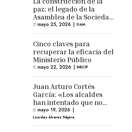
La construcción de la
paz: el legado de la
Asamblea de la Sociedad
Civil
mayo 25, 2026
|
GAM
Cinco claves para
recuperar la eficacia del
Ministerio Público
mayo 22, 2026
|
INECIP
Juan Arturo Cortés
García: «Los alcaldes
han intentado que no
exista el terreno
mayo 19, 2026
|
comunal»
Lourdes Álvarez Nájera