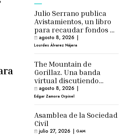
Julio Serrano publica
Avistamientos, un libro
para recaudar fondos de
cirugía
agosto 8, 2026
|
Lourdes Álvarez Nájera
The Mountain de
ara
Gorillaz. Una banda
virtual discutiendo
cosas humanas
agosto 8, 2026
|
Edgar Zamora Orpinel
Asamblea de la Sociedad
Civil
julio 27, 2026
|
GAM