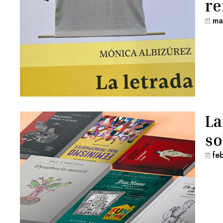
re
ma
La
so
fe