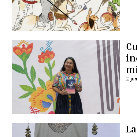
Cu
in
mi
ju
La