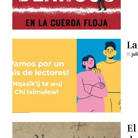
La
ju
El