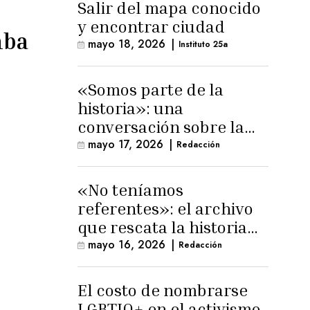
Salir del mapa conocido
y encontrar ciudad
mba
mayo 18, 2026
|
Instituto 25a
«Somos parte de la
historia»: una
conversación sobre la
memoria trans
mayo 17, 2026
|
Redacción
masculina
«No teníamos
referentes»: el archivo
que rescata la historia
trans masculina en
mayo 16, 2026
|
Redacción
Latinoamérica
El costo de nombrarse
LGBTIQ+ en el activismo