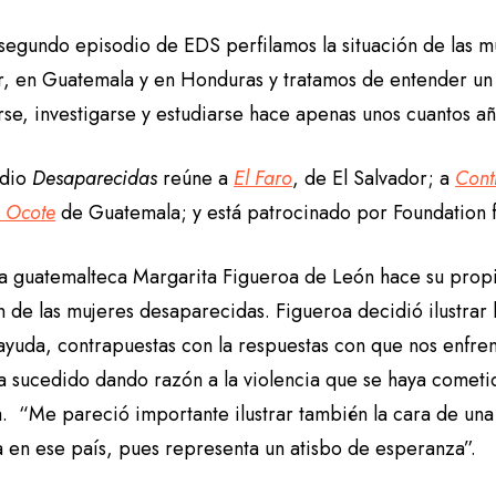
 segundo episodio de EDS perfilamos la situación de las m
r, en Guatemala y en Honduras y tratamos de entender 
se, investigarse y estudiarse hace apenas unos cuantos añ
odio
Desaparecidas
reúne a
El Faro
, de El Salvador; a
Cont
 Ocote
de Guatemala; y está patrocinado por Foundation fo
sta guatemalteca Margarita Figueroa de León hace su propi
n de las mujeres desaparecidas. Figueroa decidió ilustrar l
yuda, contrapuestas con la respuestas con que nos enfrenta
a sucedido dando razón a la violencia que se haya cometid
ta. “Me pareció importante ilustrar también la cara de un
a en ese país, pues representa un atisbo de esperanza”.