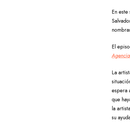
En este
Salvado
nombrar
El epis
Agencia
La arti
situació
espera a
que hay
la artis
su ayud