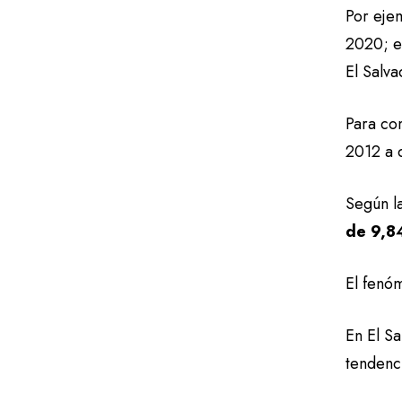
Por eje
2020; e
El Salv
Para co
2012 a 
Según l
de 9,8
El fenó
En El S
tendenci