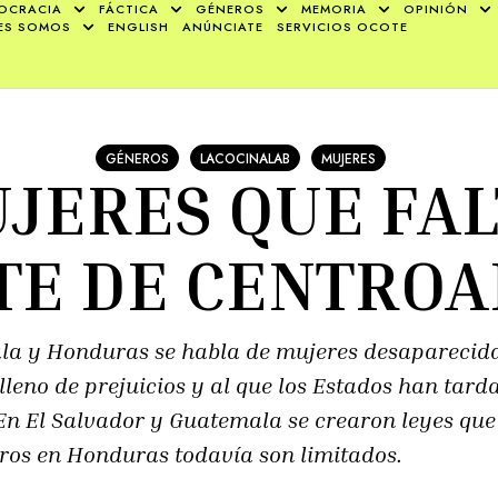
OCRACIA
FÁCTICA
GÉNEROS
MEMORIA
OPINIÓN
ES SOMOS
ENGLISH
ANÚNCIATE
SERVICIOS OCOTE
GÉNEROS
LACOCINALAB
MUJERES
JERES QUE FA
TE DE CENTRO
la y Honduras se habla de mujeres desaparecid
leno de prejuicios y al que los Estados han tar
En El Salvador y Guatemala se crearon leyes que
stros en Honduras todavía son limitados.