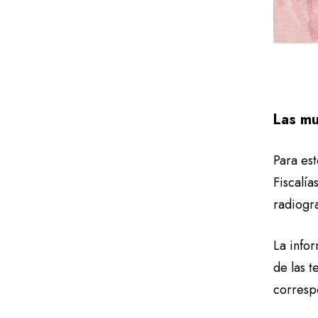
Las mu
Para es
Fiscalía
radiogr
La infor
de las t
corresp