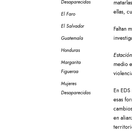
Desaparecidas
matarlas
ellas, c
El Faro
El Salvador
Faltan m
investig
Guatemala
Honduras
Estación
Margarita 
medio e
Figueroa
violenc
Mujeres 
En EDS s
Desaparecidas
esas fo
cambios.
en alian
territori