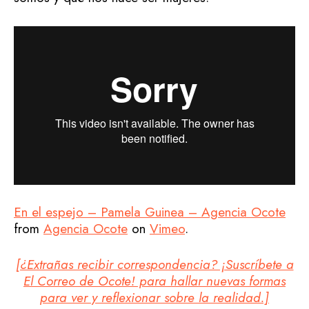
En el espejo – Pamela Guinea – Agencia Ocote
from
Agencia Ocote
on
Vimeo
.
[¿Extrañas recibir correspondencia? ¡Suscríbete a
El Correo de Ocote! para hallar nuevas formas
para ver y reflexionar sobre la realidad.]