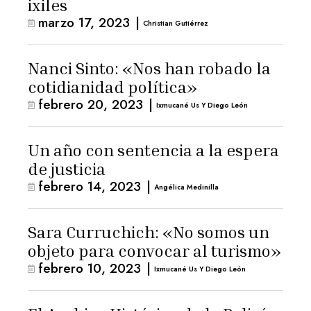
ixiles
marzo 17, 2023
|
Christian Gutiérrez
Nanci Sinto: «Nos han robado la
cotidianidad política»
febrero 20, 2023
|
Ixmucané Us Y Diego León
Un año con sentencia a la espera
de justicia
febrero 14, 2023
|
Angélica Medinilla
Sara Curruchich: «No somos un
objeto para convocar al turismo»
febrero 10, 2023
|
Ixmucané Us Y Diego León