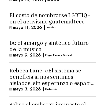
Latinoamérica
El costo de nombrarse LGBTIQ+
en el activismo guatemalteco
mayo 11, 2026
|
Visibles
IA: el amargo y sintético futuro
de la música
mayo 9, 2026
|
Edgar Zamora Orpinel
Rebeca Lane: «El sistema se
beneficia si nos sentimos
aisladas, sin esperanza o espacio
mayo 3, 2026
|
para la ternura»
Redacción
Sobre el embargo impuesto al