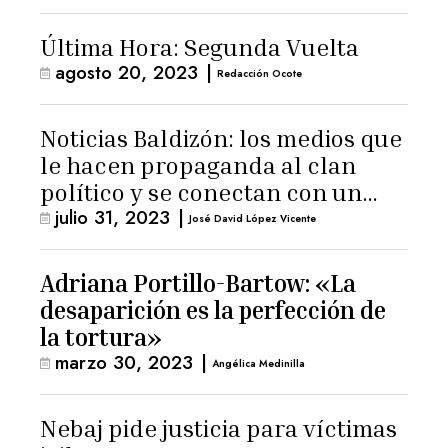
Última Hora: Segunda Vuelta
agosto 20, 2023
|
Redacción Ocote
Noticias Baldizón: los medios que
le hacen propaganda al clan
político y se conectan con un
julio 31, 2023
|
hombre de confianza de
José David López Vicente
Giammattei
Adriana Portillo-Bartow: «La
desaparición es la perfección de
la tortura»
marzo 30, 2023
|
Angélica Medinilla
Nebaj pide justicia para víctimas