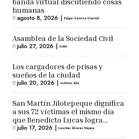
banda virtual discutiendo cosas
humanas
agosto 8, 2026
|
Edgar Zamora Orpinel
Asamblea de la Sociedad Civil
julio 27, 2026
|
GAM
Los cargadores de prisas y
sueños de la ciudad
julio 20, 2026
|
Instituto 25a
San Martín Jilotepeque dignifica
a sus 72 víctimas el mismo día
que Benedicto Lucas logra
julio 17, 2026
|
arresto domiciliario
Lourdes Álvarez Nájera