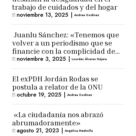
trabajo de cuidados y del hogar
noviembre 13, 2025
|
Andrea Godínez
Juanlu Sánchez: «Tenemos que
volver a un periodismo que se
financie con la complicidad de
noviembre 3, 2025
|
los lectores»
Lourdes Álvarez Nájera
El exPDH Jordán Rodas se
postula a relator de la ONU
octubre 19, 2025
|
Andrea Godínez
«La ciudadanía nos abrazó
abrumadoramente»
agosto 21, 2023
|
Angélica Medinilla