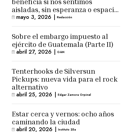
beneficia si nos sentimos
aisladas, sin esperanza o espacio
mayo 3, 2026
|
para la ternura»
Redacción
Sobre el embargo impuesto al
ejército de Guatemala (Parte II)
abril 27, 2026
|
GAM
Tenterhooks de Silversun
Pickups: nueva vida para el rock
alternativo
abril 25, 2026
|
Edgar Zamora Orpinel
Estar cerca y vernos: ocho años
caminando la ciudad
abril 20, 2026
|
Instituto 25a