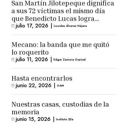
San Martín Jilotepeque dignifica
a sus 72 víctimas el mismo día
que Benedicto Lucas logra
julio 17, 2026
|
arresto domiciliario
Lourdes Álvarez Nájera
Mecano: la banda que me quitó
lo roquerito
julio 11, 2026
|
Edgar Zamora Orpinel
Hasta encontrarlos
junio 22, 2026
|
GAM
Nuestras casas, custodias de la
memoria
junio 15, 2026
|
Instituto 25a