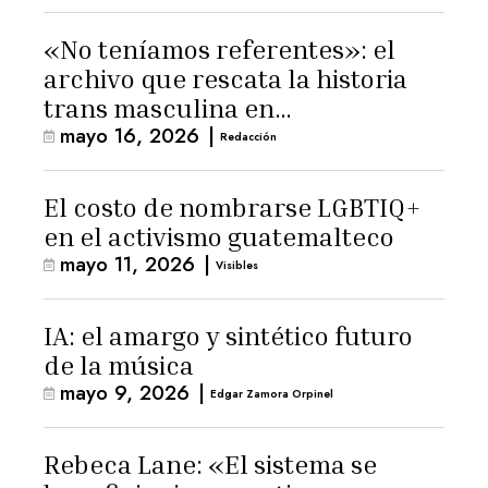
«No teníamos referentes»: el
archivo que rescata la historia
trans masculina en
mayo 16, 2026
|
Latinoamérica
Redacción
El costo de nombrarse LGBTIQ+
en el activismo guatemalteco
mayo 11, 2026
|
Visibles
IA: el amargo y sintético futuro
de la música
mayo 9, 2026
|
Edgar Zamora Orpinel
Rebeca Lane: «El sistema se