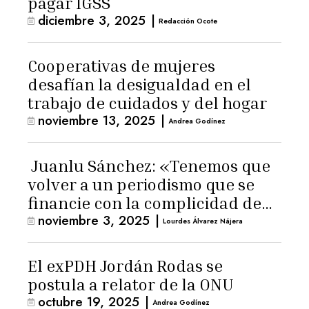
pagar IGSS
diciembre 3, 2025
|
Redacción Ocote
Cooperativas de mujeres
desafían la desigualdad en el
trabajo de cuidados y del hogar
noviembre 13, 2025
|
Andrea Godínez
Juanlu Sánchez: «Tenemos que
volver a un periodismo que se
financie con la complicidad de
noviembre 3, 2025
|
los lectores»
Lourdes Álvarez Nájera
El exPDH Jordán Rodas se
postula a relator de la ONU
octubre 19, 2025
|
Andrea Godínez