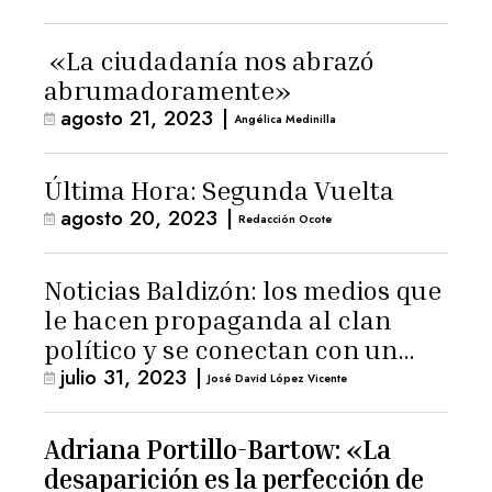
«La ciudadanía nos abrazó
abrumadoramente»
agosto 21, 2023
|
Angélica Medinilla
Última Hora: Segunda Vuelta
agosto 20, 2023
|
Redacción Ocote
Noticias Baldizón: los medios que
le hacen propaganda al clan
político y se conectan con un
julio 31, 2023
|
hombre de confianza de
José David López Vicente
Giammattei
Adriana Portillo-Bartow: «La
desaparición es la perfección de