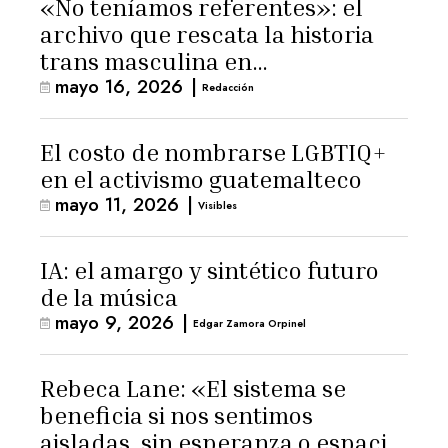
«No teníamos referentes»: el
archivo que rescata la historia
trans masculina en
mayo 16, 2026
|
Latinoamérica
Redacción
El costo de nombrarse LGBTIQ+
en el activismo guatemalteco
mayo 11, 2026
|
Visibles
IA: el amargo y sintético futuro
de la música
mayo 9, 2026
|
Edgar Zamora Orpinel
Rebeca Lane: «El sistema se
beneficia si nos sentimos
aisladas, sin esperanza o espacio