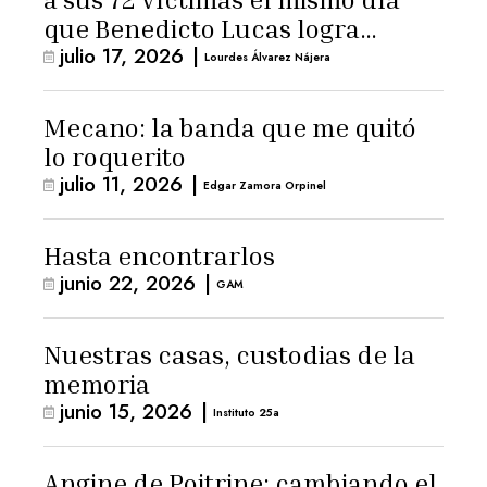
que Benedicto Lucas logra
julio 17, 2026
|
arresto domiciliario
Lourdes Álvarez Nájera
Mecano: la banda que me quitó
lo roquerito
julio 11, 2026
|
Edgar Zamora Orpinel
Hasta encontrarlos
junio 22, 2026
|
GAM
Nuestras casas, custodias de la
memoria
junio 15, 2026
|
Instituto 25a
Angine de Poitrine: cambiando el