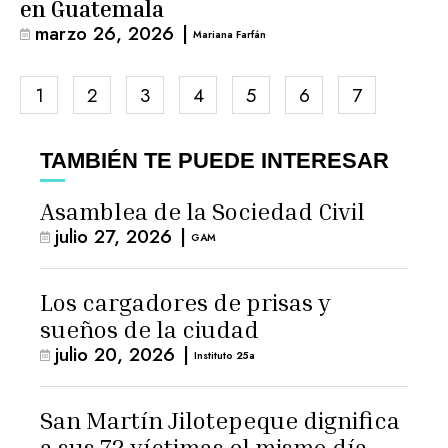
en Guatemala
marzo 26, 2026
|
Mariana Farfán
1
2
3
4
5
6
7
TAMBIÉN TE PUEDE INTERESAR
Asamblea de la Sociedad Civil
julio 27, 2026
|
GAM
Los cargadores de prisas y
sueños de la ciudad
julio 20, 2026
|
Instituto 25a
San Martín Jilotepeque dignifica
a sus 72 víctimas el mismo día