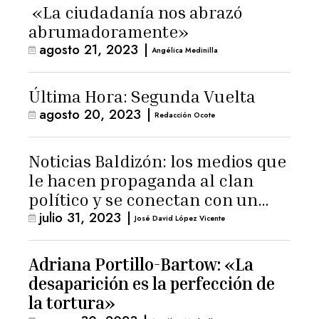
«La ciudadanía nos abrazó
abrumadoramente»
agosto 21, 2023
|
Angélica Medinilla
Última Hora: Segunda Vuelta
agosto 20, 2023
|
Redacción Ocote
Noticias Baldizón: los medios que
le hacen propaganda al clan
político y se conectan con un
julio 31, 2023
|
hombre de confianza de
José David López Vicente
Giammattei
Adriana Portillo-Bartow: «La
desaparición es la perfección de
la tortura»