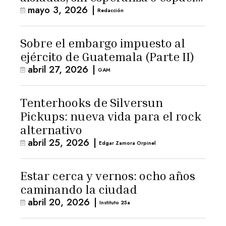
mayo 3, 2026
|
para la ternura»
Redacción
Sobre el embargo impuesto al
ejército de Guatemala (Parte II)
abril 27, 2026
|
GAM
Tenterhooks de Silversun
Pickups: nueva vida para el rock
alternativo
abril 25, 2026
|
Edgar Zamora Orpinel
Estar cerca y vernos: ocho años
caminando la ciudad
abril 20, 2026
|
Instituto 25a