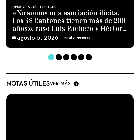
DEMOCRACIA
JUSTICIA
«No somos una asociación ilícita.
Los 48 Cantones tienen más de 200
años», caso Luis Pacheco y Héctor
Chaclán
agosto 5, 2026
|
Kristhal Figueroa
NOTAS ÚTILES
VER MÁS