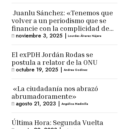
Juanlu Sánchez: «Tenemos que
volver a un periodismo que se
financie con la complicidad de
noviembre 3, 2025
|
los lectores»
Lourdes Álvarez Nájera
El exPDH Jordán Rodas se
postula a relator de la ONU
octubre 19, 2025
|
Andrea Godínez
«La ciudadanía nos abrazó
abrumadoramente»
agosto 21, 2023
|
Angélica Medinilla
Última Hora: Segunda Vuelta