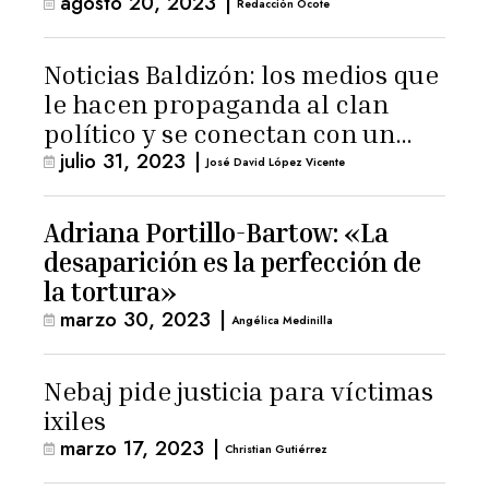
agosto 20, 2023
|
Redacción Ocote
Noticias Baldizón: los medios que
le hacen propaganda al clan
político y se conectan con un
julio 31, 2023
|
hombre de confianza de
José David López Vicente
Giammattei
Adriana Portillo-Bartow: «La
desaparición es la perfección de
la tortura»
marzo 30, 2023
|
Angélica Medinilla
Nebaj pide justicia para víctimas
ixiles
marzo 17, 2023
|
Christian Gutiérrez