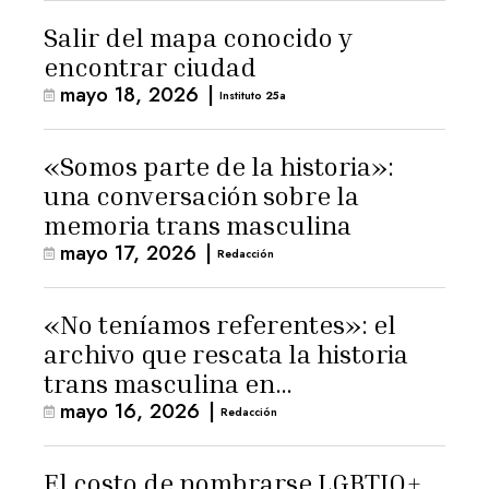
Salir del mapa conocido y
encontrar ciudad
mayo 18, 2026
|
Instituto 25a
«Somos parte de la historia»:
una conversación sobre la
memoria trans masculina
mayo 17, 2026
|
Redacción
«No teníamos referentes»: el
archivo que rescata la historia
trans masculina en
mayo 16, 2026
|
Latinoamérica
Redacción
El costo de nombrarse LGBTIQ+