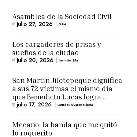
Asamblea de la Sociedad Civil
julio 27, 2026
|
GAM
Los cargadores de prisas y
sueños de la ciudad
julio 20, 2026
|
Instituto 25a
San Martín Jilotepeque dignifica
a sus 72 víctimas el mismo día
que Benedicto Lucas logra
julio 17, 2026
|
arresto domiciliario
Lourdes Álvarez Nájera
Mecano: la banda que me quitó
lo roquerito