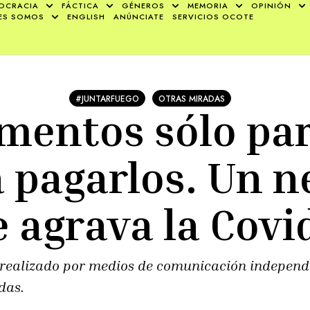
OCRACIA
FÁCTICA
GÉNEROS
MEMORIA
OPINIÓN
ES SOMOS
ENGLISH
ANÚNCIATE
SERVICIOS OCOTE
#JUNTARFUEGO
OTRAS MIRADAS
mentos sólo par
 pagarlos. Un n
 agrava la Covi
o realizado por medios de comunicación independ
das.