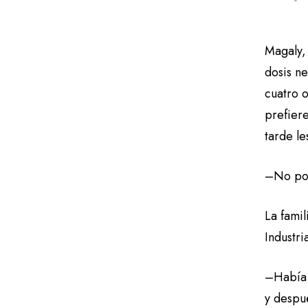
Magaly,
dosis ne
cuatro o
prefier
tarde l
–No pod
La famil
Industr
–Había 
y despué