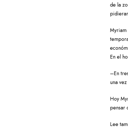
de la z
pidiera
Myriam e
tempora
económi
En el ho
–En tre
una vez
Hoy Myr
pensar 
Lee tam