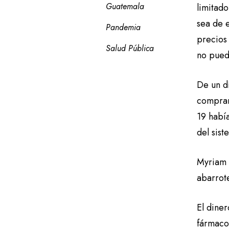
Guatemala
limitad
sea de e
Pandemia
precios
Salud Pública
no pued
De un dí
comprar
19 había
del sist
Myriam 
abarrot
El diner
fármaco