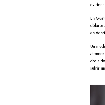
evidenc
En Guat
dólares,
en dond
Un médi
atender
dosis d
sufrir u