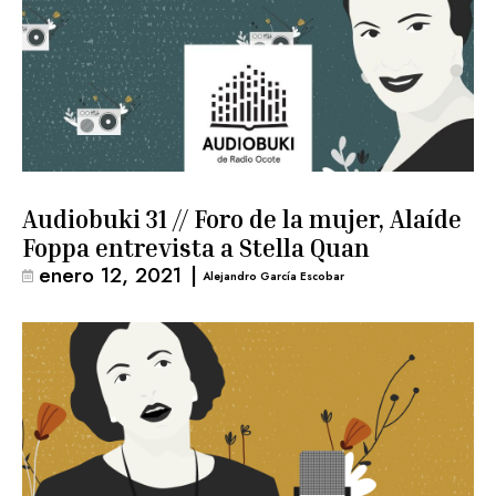
Audiobuki 31 // Foro de la mujer, Alaíde
Foppa entrevista a Stella Quan
enero 12, 2021
|
Alejandro García Escobar