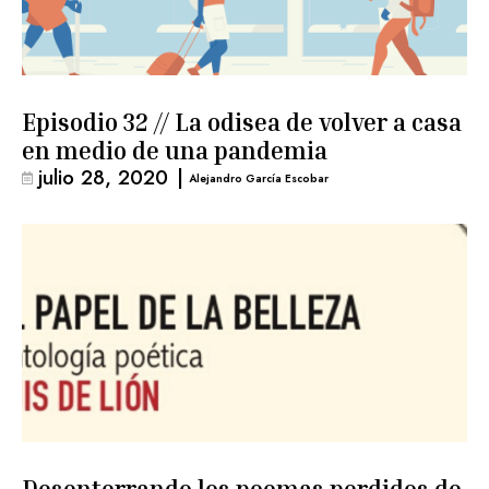
Episodio 32 // La odisea de volver a casa
en medio de una pandemia
julio 28, 2020
|
Alejandro García Escobar