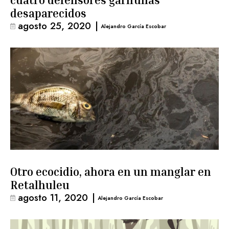
cuatro defensores garífunas
desaparecidos
agosto 25, 2020
|
Alejandro García Escobar
Otro ecocidio, ahora en un manglar en
Retalhuleu
agosto 11, 2020
|
Alejandro García Escobar