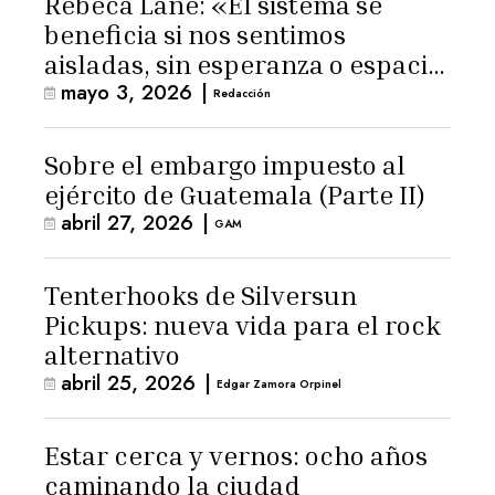
Rebeca Lane: «El sistema se
beneficia si nos sentimos
aisladas, sin esperanza o espacio
mayo 3, 2026
|
para la ternura»
Redacción
Sobre el embargo impuesto al
ejército de Guatemala (Parte II)
abril 27, 2026
|
GAM
Tenterhooks de Silversun
Pickups: nueva vida para el rock
alternativo
abril 25, 2026
|
Edgar Zamora Orpinel
Estar cerca y vernos: ocho años
caminando la ciudad