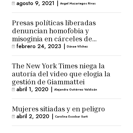
agosto 9, 2021
|
Angel Mazariegos Rivas
Presas políticas liberadas
denuncian homofobia y
misoginia en cárceles de
febrero 24, 2023
|
Nicaragua
Dánae Vílchez
The New York Times niega la
autoría del video que elogia la
gestión de Giammattei
abril 1, 2020
|
Alejandra Gutiérrez Valdizán
Mujeres sitiadas y en peligro
abril 2, 2020
|
Carolina Escobar Sarti