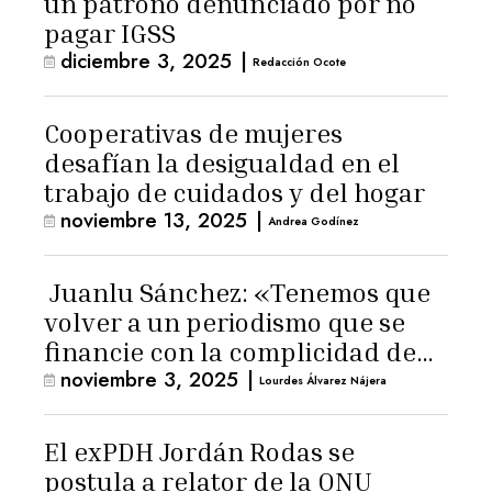
un patrono denunciado por no
pagar IGSS
diciembre 3, 2025
|
Redacción Ocote
Cooperativas de mujeres
desafían la desigualdad en el
trabajo de cuidados y del hogar
noviembre 13, 2025
|
Andrea Godínez
Juanlu Sánchez: «Tenemos que
volver a un periodismo que se
financie con la complicidad de
noviembre 3, 2025
|
los lectores»
Lourdes Álvarez Nájera
El exPDH Jordán Rodas se
postula a relator de la ONU