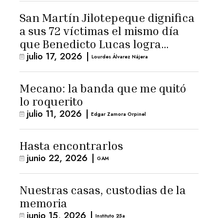
San Martín Jilotepeque dignifica
a sus 72 víctimas el mismo día
que Benedicto Lucas logra
julio 17, 2026
|
arresto domiciliario
Lourdes Álvarez Nájera
Mecano: la banda que me quitó
lo roquerito
julio 11, 2026
|
Edgar Zamora Orpinel
Hasta encontrarlos
junio 22, 2026
|
GAM
Nuestras casas, custodias de la
memoria
junio 15, 2026
|
Instituto 25a