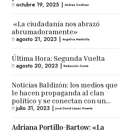
octubre 19, 2025
|
Andrea Godínez
«La ciudadanía nos abrazó
abrumadoramente»
agosto 21, 2023
|
Angélica Medinilla
Última Hora: Segunda Vuelta
agosto 20, 2023
|
Redacción Ocote
Noticias Baldizón: los medios que
le hacen propaganda al clan
político y se conectan con un
julio 31, 2023
|
hombre de confianza de
José David López Vicente
Giammattei
Adriana Portillo-Bartow: «La