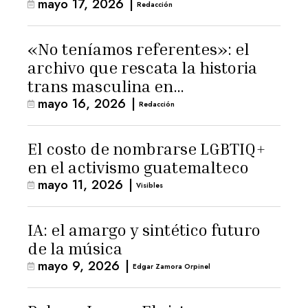
mayo 17, 2026
|
Redacción
«No teníamos referentes»: el
archivo que rescata la historia
trans masculina en
mayo 16, 2026
|
Latinoamérica
Redacción
El costo de nombrarse LGBTIQ+
en el activismo guatemalteco
mayo 11, 2026
|
Visibles
IA: el amargo y sintético futuro
de la música
mayo 9, 2026
|
Edgar Zamora Orpinel