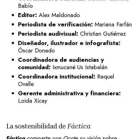
Babío
Editor:
Alex Maldonado
Periodista de verificación:
Mariana Farfán
Periodista audivisual:
Christian Gutiérrez
Diseñador, ilustrador e infografista:
Óscar Donado
Coordinadora de audiencias y
comunidad:
Ixmucané Us Ixtabalán
Coordinadora institucional:
Raquel
Ovalle
Gerente administrativa y financiera:
Loida Xicay
La sostenibilidad de
Fáctica
Fáctica
comparte con
Ocote
su visión sobre