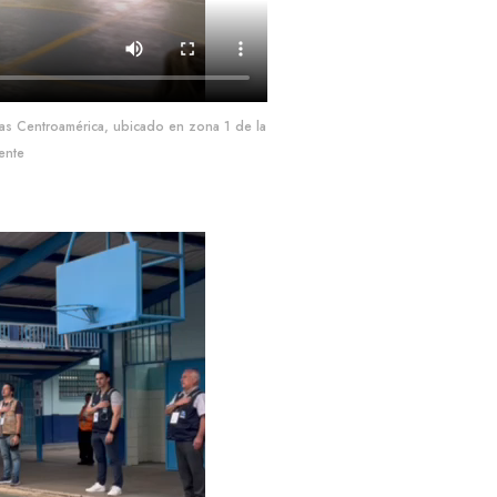
itas Centroamérica, ubicado en zona 1 de la
ente