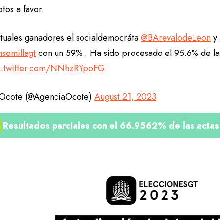
otos a favor.
rtuales ganadores el socialdemocráta
@BArevalodeLeon
y
semillagt
con un 59% . Ha sido procesado el 95.6% de las
c.twitter.com/NNhzRYpoFG
Ocote (@AgenciaOcote)
August 21, 2023
1
Resultados parciales con el 66.9562% de las acta