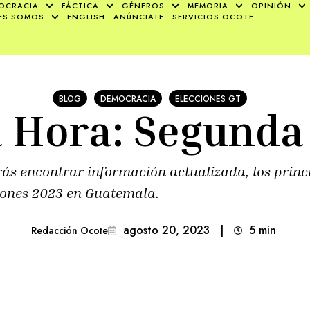
OCRACIA
FÁCTICA
GÉNEROS
MEMORIA
OPINIÓN
ES SOMOS
ENGLISH
ANÚNCIATE
SERVICIOS OCOTE
BLOG
DEMOCRACIA
ELECCIONES GT
 Hora: Segunda
ás encontrar información actualizada, los princi
iones 2023 en Guatemala.
agosto 20, 2023
|
5
min 
Redacción Ocote