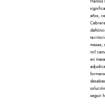
Hemos l
signific
años, ce
Cabrera,
daltónic
territor
meses, 
mil cama
en masa
adjudic
formarse
desabas
solució
seguir h