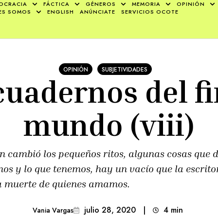
OCRACIA
FÁCTICA
GÉNEROS
MEMORIA
OPINIÓN
ES SOMOS
ENGLISH
ANÚNCIATE
SERVICIOS OCOTE
OPINIÓN
SUBJETIVIDADES
cuadernos del fi
mundo (viii)
n cambió los pequeños ritos, algunas cosas que
os y lo que tenemos, hay un vacío que la escrit
la muerte de quienes amamos.
julio 28, 2020
|
4
min 
Vania Vargas