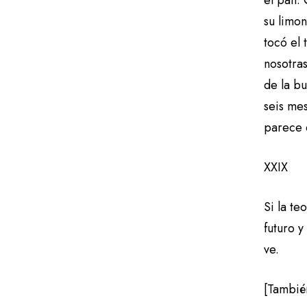
el pan.
su limon
tocó el
nosotra
de la b
seis me
parece 
XXIX
Si la te
futuro y
ve.
[Tambié