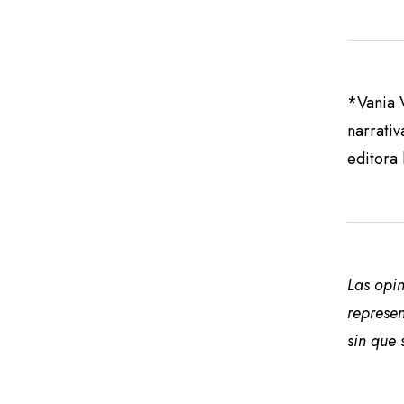
*Vania 
narrati
editora 
Las opin
represen
sin que 