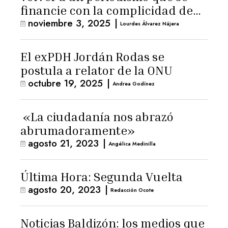
financie con la complicidad de
noviembre 3, 2025
|
los lectores»
Lourdes Álvarez Nájera
El exPDH Jordán Rodas se
postula a relator de la ONU
octubre 19, 2025
|
Andrea Godínez
«La ciudadanía nos abrazó
abrumadoramente»
agosto 21, 2023
|
Angélica Medinilla
Última Hora: Segunda Vuelta
agosto 20, 2023
|
Redacción Ocote
Noticias Baldizón: los medios que