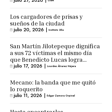
julio 27, 2026
|
GAM
Los cargadores de prisas y
sueños de la ciudad
julio 20, 2026
|
Instituto 25a
San Martín Jilotepeque dignifica
a sus 72 víctimas el mismo día
que Benedicto Lucas logra
julio 17, 2026
|
arresto domiciliario
Lourdes Álvarez Nájera
Mecano: la banda que me quitó
lo roquerito
julio 11, 2026
|
Edgar Zamora Orpinel
Hasta encontrarlos