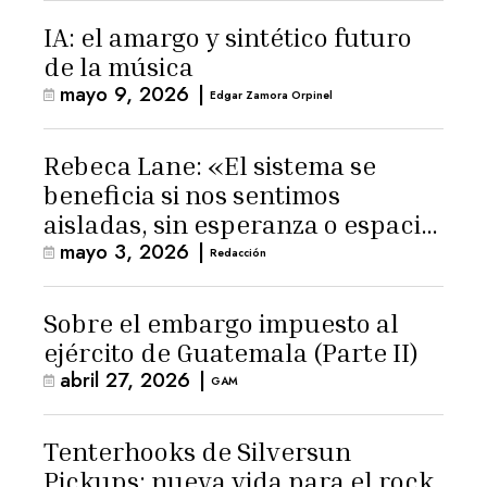
IA: el amargo y sintético futuro
de la música
mayo 9, 2026
|
Edgar Zamora Orpinel
Rebeca Lane: «El sistema se
beneficia si nos sentimos
aisladas, sin esperanza o espacio
mayo 3, 2026
|
para la ternura»
Redacción
Sobre el embargo impuesto al
ejército de Guatemala (Parte II)
abril 27, 2026
|
GAM
Tenterhooks de Silversun
Pickups: nueva vida para el rock