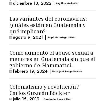
diciembre 13, 2022
|
Angélica Medinilla
Las variantes del coronavirus:
¿cuáles están en Guatemala y
qué implican?
agosto 9, 2021
|
Angel Mazariegos Rivas
Cómo aumentó el abuso sexual a
menores en Guatemala sin que el
gobierno de Giammattei
febrero 19, 2024
|
reaccionara
María José Longo Bautista
Colonialismo y revolución /
Carlos Guzmán Böckler
julio 15, 2019
|
Rigoberto Quemé Chay