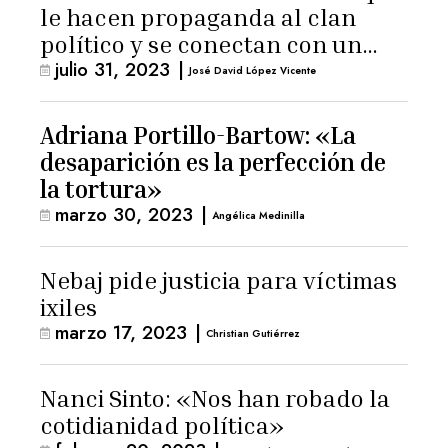
le hacen propaganda al clan
político y se conectan con un
julio 31, 2023
|
hombre de confianza de
José David López Vicente
Giammattei
Adriana Portillo-Bartow: «La
desaparición es la perfección de
la tortura»
marzo 30, 2023
|
Angélica Medinilla
Nebaj pide justicia para víctimas
ixiles
marzo 17, 2023
|
Christian Gutiérrez
Nanci Sinto: «Nos han robado la
cotidianidad política»