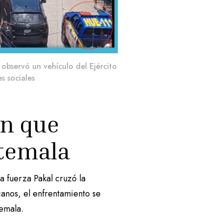
observó un vehículo del Ejército
s sociales
en que
atemala
 fuerza Pakal cruzó la
anos, el enfrentamiento se
temala.