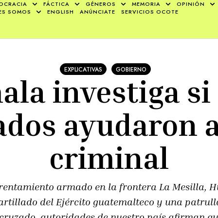
OCRACIA
FÁCTICA
GÉNEROS
MEMORIA
OPINIÓN
ES SOMOS
ENGLISH
ANÚNCIATE
SERVICIOS OCOTE
EXPLICATIVAS
GOBIERNO
la investiga si 
ados ayudaron 
criminal
frentamiento armado en la frontera La Mesilla, H
 artillado del Ejército guatemalteco y una patrull
 cruzado, autoridades de nuestro país afirman qu