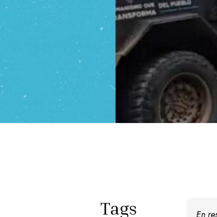
Tags
En r