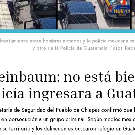
frentamiento entre hombres armados y la policia mexicana se 
y otro de la Policía de Guatemala. Fotos: Rede
einbaum: no está bi
licía ingresara a Gu
etaría de Seguridad del Pueblo de Chiapas confirmó que la
a en persecución a un grupo criminal. Según medios mexic
n su territorio y los delincuentes buscaron refugio en Gua