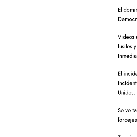
El domi
Democra
Videos e
fusiles 
Inmedia
El inci
inciden
Unidos. 
Se ve t
forcejea