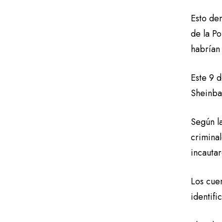
Esto de
de la Po
habrían
Este 9 
Sheinba
Según l
criminal
incautar
Los cue
identifi