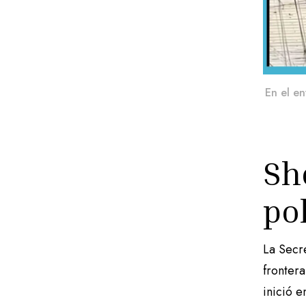
En el en
Sh
po
La Secr
fronter
inició e