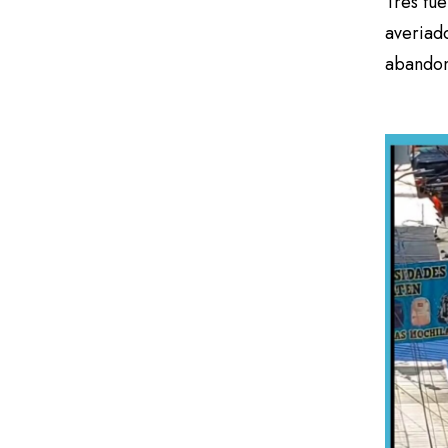
Tres fue
averiad
abandon