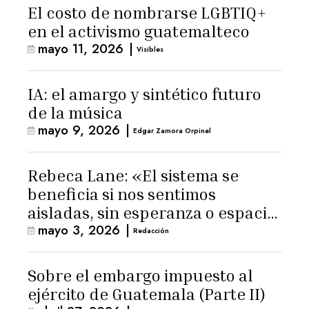
El costo de nombrarse LGBTIQ+
en el activismo guatemalteco
mayo 11, 2026
|
Visibles
IA: el amargo y sintético futuro
de la música
mayo 9, 2026
|
Edgar Zamora Orpinel
Rebeca Lane: «El sistema se
beneficia si nos sentimos
aisladas, sin esperanza o espacio
mayo 3, 2026
|
para la ternura»
Redacción
Sobre el embargo impuesto al
ejército de Guatemala (Parte II)