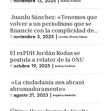
noviembre 13, 2025
|
Andrea Godínez
Juanlu Sánchez: «Tenemos que
volver a un periodismo que se
financie con la complicidad de
noviembre 3, 2025
|
los lectores»
Lourdes Álvarez Nájera
El exPDH Jordán Rodas se
postula a relator de la ONU
octubre 19, 2025
|
Andrea Godínez
«La ciudadanía nos abrazó
abrumadoramente»
agosto 21, 2023
|
Angélica Medinilla