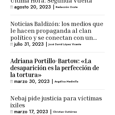
Última Hora: Segunda Vuelta
agosto 20, 2023
|
Redacción Ocote
Noticias Baldizón: los medios que
le hacen propaganda al clan
político y se conectan con un
julio 31, 2023
|
hombre de confianza de
José David López Vicente
Giammattei
Adriana Portillo-Bartow: «La
desaparición es la perfección de
la tortura»
marzo 30, 2023
|
Angélica Medinilla
Nebaj pide justicia para víctimas
ixiles
marzo 17, 2023
|
Christian Gutiérrez