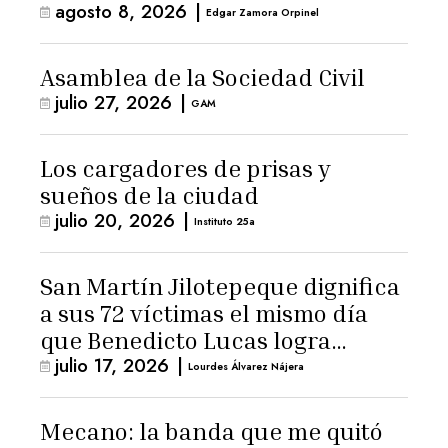
agosto 8, 2026
|
Edgar Zamora Orpinel
Asamblea de la Sociedad Civil
julio 27, 2026
|
GAM
Los cargadores de prisas y
sueños de la ciudad
julio 20, 2026
|
Instituto 25a
San Martín Jilotepeque dignifica
a sus 72 víctimas el mismo día
que Benedicto Lucas logra
julio 17, 2026
|
arresto domiciliario
Lourdes Álvarez Nájera
Mecano: la banda que me quitó