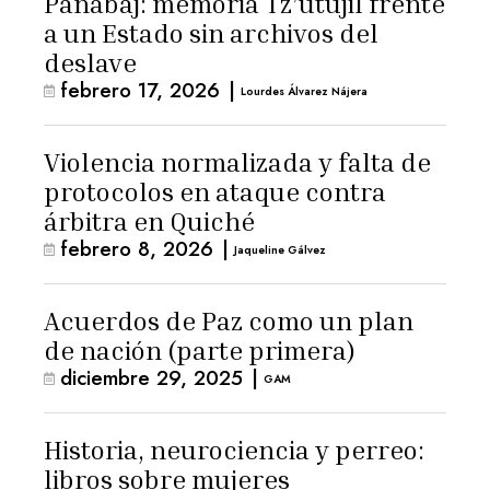
Panabaj: memoria Tz’utujil frente
a un Estado sin archivos del
deslave
febrero 17, 2026
|
Lourdes Álvarez Nájera
Violencia normalizada y falta de
protocolos en ataque contra
árbitra en Quiché
febrero 8, 2026
|
Jaqueline Gálvez
Acuerdos de Paz como un plan
de nación (parte primera)
diciembre 29, 2025
|
GAM
Historia, neurociencia y perreo:
libros sobre mujeres