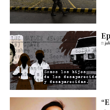
Ep
ju
“E