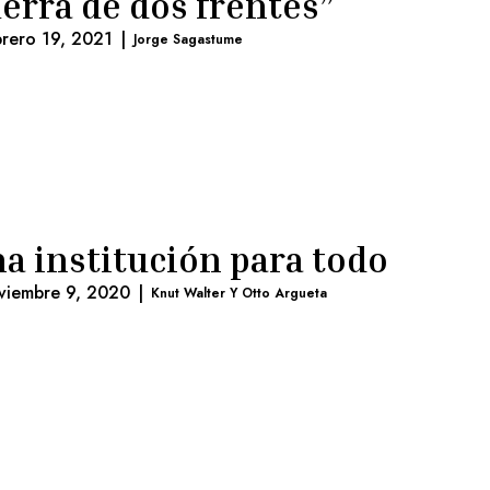
erra de dos frentes”
brero 19, 2021
|
Jorge Sagastume
a institución para todo
viembre 9, 2020
|
Knut Walter Y Otto Argueta