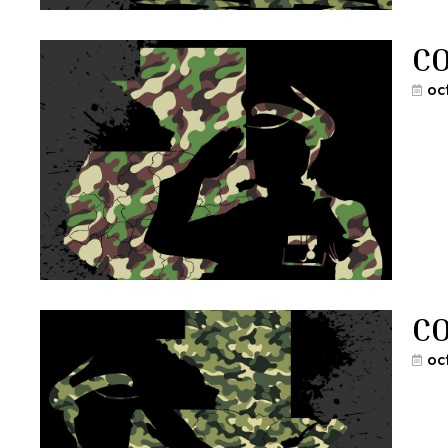
CO
oc
CO
oc