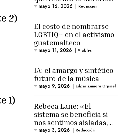
trans masculina en
mayo 16, 2026
|
Redacción
Latinoamérica
e 2)
El costo de nombrarse
LGBTIQ+ en el activismo
guatemalteco
mayo 11, 2026
|
Visibles
IA: el amargo y sintético
futuro de la música
mayo 9, 2026
|
Edgar Zamora Orpinel
e 1)
Rebeca Lane: «El
sistema se beneficia si
nos sentimos aisladas,
sin esperanza o espacio
mayo 3, 2026
|
Redacción