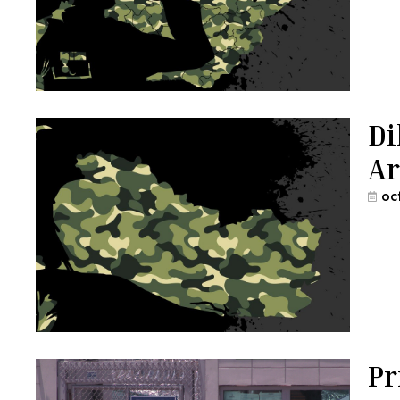
Di
Ar
oc
Pr