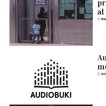
pr
al
ma
Au
me
oc