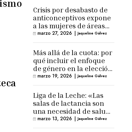
rismo
Crisis por desabasto de
anticonceptivos expone
a las mujeres de áreas
rurales
marzo 27, 2026
|
Jaqueline Gálvez
Más allá de la cuota: por
qué incluir el enfoque
de género en la elección
de Fiscal General
marzo 19, 2026
|
Jaqueline Gálvez
teca
Liga de la Leche: «Las
salas de lactancia son
una necesidad de salud
pública»
marzo 13, 2026
|
Jaqueline Gálvez