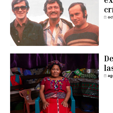
cr
oc
De
la
ag