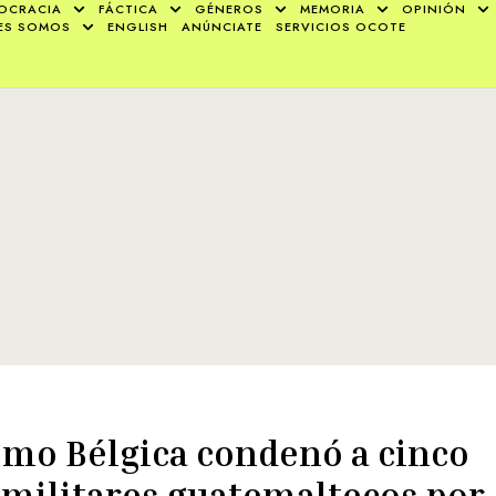
OCRACIA
FÁCTICA
GÉNEROS
MEMORIA
OPINIÓN
ES SOMOS
ENGLISH
ANÚNCIATE
SERVICIOS OCOTE
mo Bélgica condenó a cinco
militares guatemaltecos por