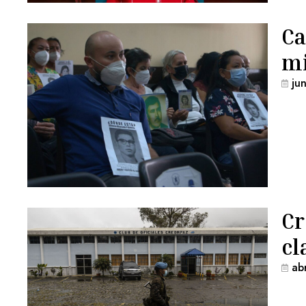
Ca
mi
ju
Cr
cl
ab