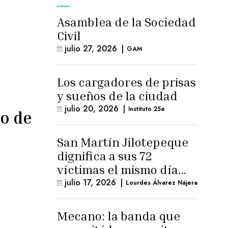
Asamblea de la Sociedad
Civil
julio 27, 2026
|
GAM
Los cargadores de prisas
y sueños de la ciudad
julio 20, 2026
|
Instituto 25a
io de
San Martín Jilotepeque
dignifica a sus 72
víctimas el mismo día
que Benedicto Lucas
julio 17, 2026
|
Lourdes Álvarez Nájera
logra arresto
domiciliario
Mecano: la banda que