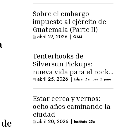
para la ternura»
Sobre el embargo
impuesto al ejército de
Guatemala (Parte II)
abril 27, 2026
|
GAM
a
Tenterhooks de
Silversun Pickups:
nueva vida para el rock
alternativo
abril 25, 2026
|
Edgar Zamora Orpinel
Estar cerca y vernos:
ocho años caminando la
ciudad
 de
abril 20, 2026
|
Instituto 25a