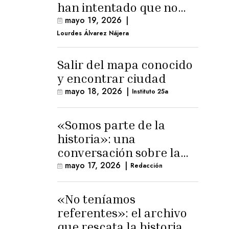
han intentado que no
exista el terreno
mayo 19, 2026
|
comunal»
Lourdes Álvarez Nájera
Salir del mapa conocido
y encontrar ciudad
mayo 18, 2026
|
Instituto 25a
«Somos parte de la
historia»: una
conversación sobre la
memoria trans
mayo 17, 2026
|
Redacción
masculina
«No teníamos
referentes»: el archivo
que rescata la historia