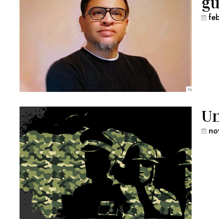
gu
fe
Un
no