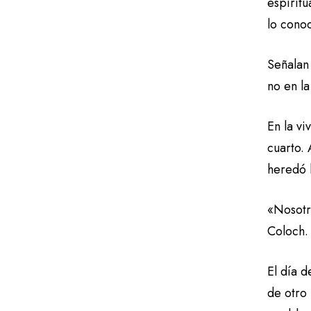
espiritu
lo cono
Señalan
no en la
En la vi
cuarto. 
heredó l
«Nosotr
Coloch.
El día d
de otro 