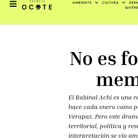
AMBIENTE
CULTURA
DEM
QUIÉN
No es fo
memo
El Rabinal Achi es una r
hace cada enero como pa
Verapaz. Pero este dram
territorial, política y r
interpretación se vio a