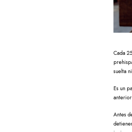
Cada 25
prehispá
suelta n
Es un pa
anterior
Antes de
detienen