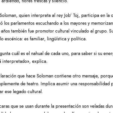
 ardiendo, flores frescas y silencio.
oloman, quien interpreta al rey Job’ Toj, participa en la
ó los parlamentos escuchando a los mayores y memorizan
años también fue promotor cultural vinculado al grupo. Su
lo escénica: es familiar, lingüística y política.
gunta cuál es el nahual de cada uno, para saber si su ene
 interpretado», explica.
claración que hace Soloman contiene otro mensaje, porque
implemente de teatro. Implica asumir una responsabilidad 
r ese legado cultural.
caras que se usan durante la presentación son veladas dur