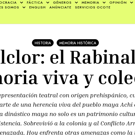
OCRACIA
FÁCTICA
GÉNEROS
MEMORIA
OPINIÓN
ES SOMOS
ENGLISH
ANÚNCIATE
SERVICIOS OCOTE
HISTORIA
MEMORIA HISTÓRICA
lclor: el Rabina
ria viva y cole
epresentación teatral con origen prehispánico, c
rte de una herencia viva del pueblo maya Achi 
a dinástico maya no solo es un patrimonio cultu
esistencia. Sobrevivió a la colonia y al Conflicto
menazada. Hoy enfrenta otras amenazas como la in