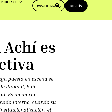
PODCAST
BOLETÍN
l Achí es
ctiva
uya puesta en escena se
de Rabinal, Baja
ral. Es memoria
 Armado Interno, cuando su
stitucionalización, el