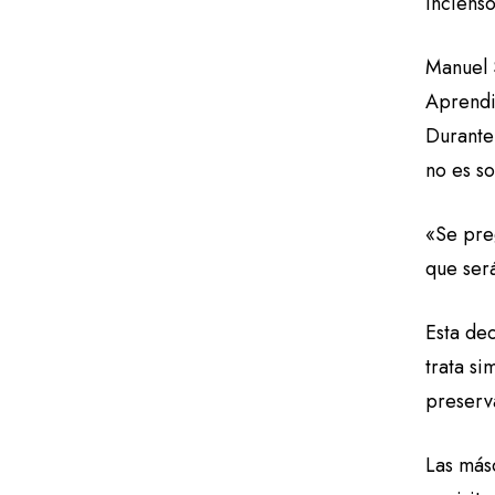
incienso
Manuel S
Aprendi
Durante 
no es so
«Se pre
que será
Esta de
trata s
preserva
Las más