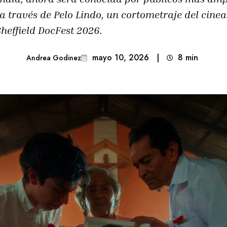
 través de Pelo Lindo, un cortometraje del cine
Sheffield DocFest 2026.
mayo 10, 2026
|
8
min 
Andrea Godinez