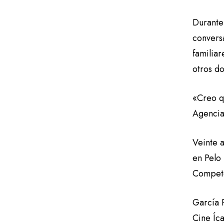
Durante
conversa
familia
otros d
«Creo q
Agenci
Veinte a
en Pelo
Compete
García P
Cine Íc