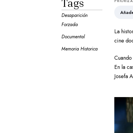
Tags
PRIORIZ
Añade
Desaparición 
Forzada
La hist
Documental
cine doc
Memoria Historica
Cuando 
En la c
Josefa A