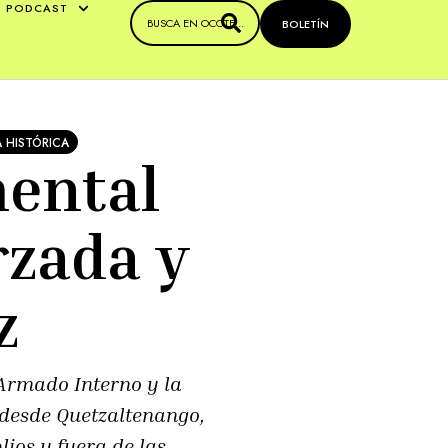
PODCAST
BOLETÍN
 HISTÓRICA
mental
rzada y
z
Armado Interno y la
desde Quetzaltenango,
ios y fuera de las