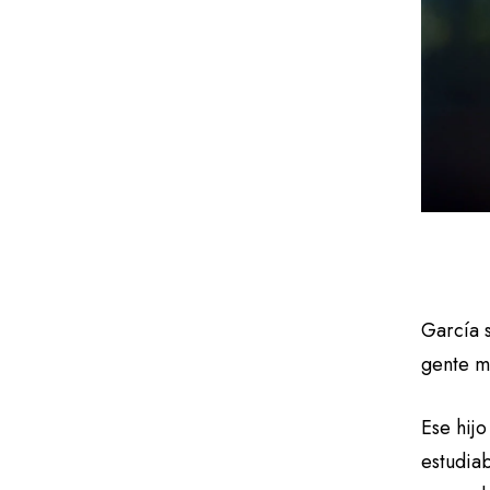
García s
gente m
Ese hij
estudia