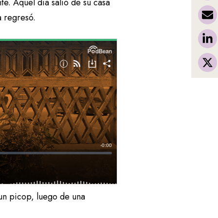
te. Aquel día salió de su casa
a regresó.
un picop, luego de una