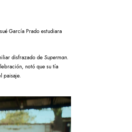
ué García Prado estudiara
miliar disfrazado de
Superman
.
ebración, notó que su tía
l paisaje.