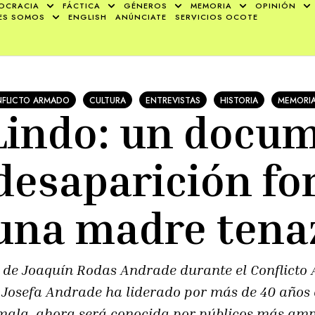
OCRACIA
FÁCTICA
GÉNEROS
MEMORIA
OPINIÓN
ES SOMOS
ENGLISH
ANÚNCIATE
SERVICIOS OCOTE
FLICTO ARMADO
CULTURA
ENTREVISTAS
HISTORIA
MEMORIA
Lindo: un docu
desaparición fo
una madre tena
 de Joaquín Rodas Andrade durante el Conflicto 
Josefa Andrade ha liderado por más de 40 años 
emala, ahora será conocida por públicos más ampl