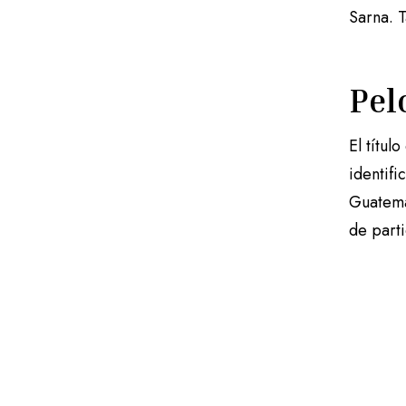
Sarna. 
Pel
El títu
identif
Guatema
de parti