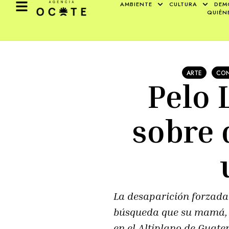
AMBIENTE
CULTURA
DEM
QUIÉN
ARTE
CON
Pelo 
sobre 
La desaparición forzada
búsqueda que su mamá, 
en el Altiplano de Guat