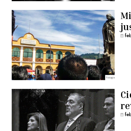
Mi
ju
fe
Ci
re
fe