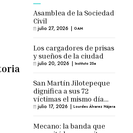
Asamblea de la Sociedad
Civil
julio 27, 2026
|
GAM
Los cargadores de prisas
y sueños de la ciudad
julio 20, 2026
|
Instituto 25a
toria
San Martín Jilotepeque
dignifica a sus 72
víctimas el mismo día
que Benedicto Lucas
julio 17, 2026
|
Lourdes Álvarez Nájera
logra arresto
domiciliario
Mecano: la banda que