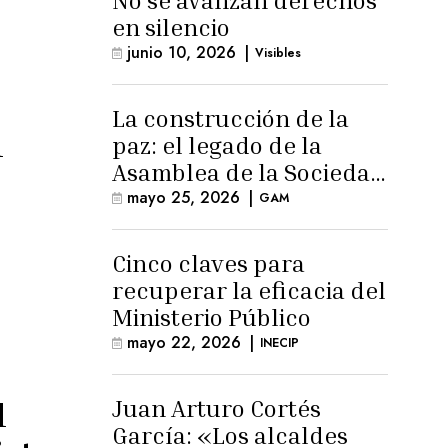
No se avanzan derechos
en silencio
junio 10, 2026
|
Visibles
La construcción de la
l
paz: el legado de la
Asamblea de la Sociedad
Civil
mayo 25, 2026
|
GAM
Cinco claves para
recuperar la eficacia del
Ministerio Público
mayo 22, 2026
|
INECIP
Juan Arturo Cortés
l
García: «Los alcaldes