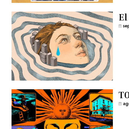
El
se
TO
ag