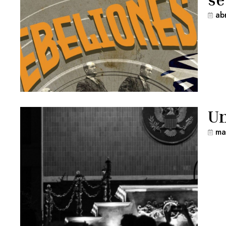
ab
Un
ma