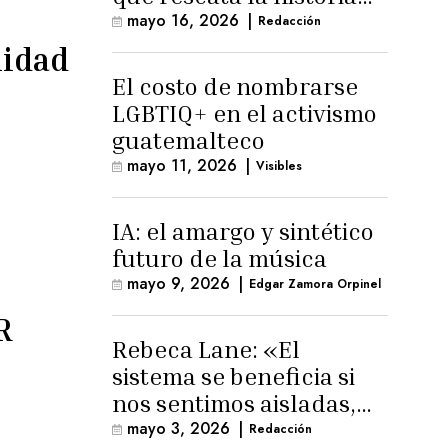
trans masculina en
mayo 16, 2026
|
Redacción
Latinoamérica
nidad
El costo de nombrarse
LGBTIQ+ en el activismo
guatemalteco
mayo 11, 2026
|
Visibles
IA: el amargo y sintético
futuro de la música
mayo 9, 2026
|
Edgar Zamora Orpinel
R
Rebeca Lane: «El
sistema se beneficia si
nos sentimos aisladas,
sin esperanza o espacio
mayo 3, 2026
|
Redacción