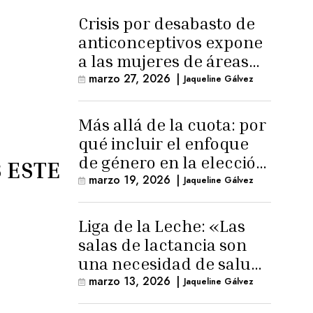
Crisis por desabasto de
anticonceptivos expone
a las mujeres de áreas
rurales
marzo 27, 2026
|
Jaqueline Gálvez
Más allá de la cuota: por
qué incluir el enfoque
de género en la elección
 ESTE
de Fiscal General
marzo 19, 2026
|
Jaqueline Gálvez
Liga de la Leche: «Las
salas de lactancia son
una necesidad de salud
pública»
marzo 13, 2026
|
Jaqueline Gálvez