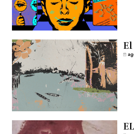
El
ag
EL