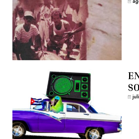
ag
EN
S
ju