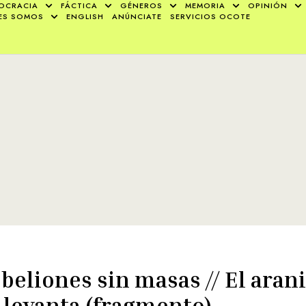
OCRACIA
FÁCTICA
GÉNEROS
MEMORIA
OPINIÓN
ES SOMOS
ENGLISH
ANÚNCIATE
SERVICIOS OCOTE
beliones sin masas // El ara
 levanta (fragmento)