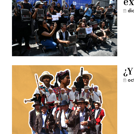
ex
di
¿Y
oc