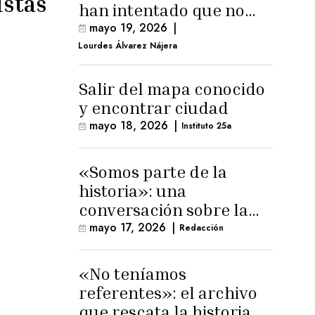
istas
han intentado que no
exista el terreno
mayo 19, 2026
|
comunal»
Lourdes Álvarez Nájera
Salir del mapa conocido
y encontrar ciudad
mayo 18, 2026
|
Instituto 25a
«Somos parte de la
historia»: una
conversación sobre la
memoria trans
mayo 17, 2026
|
Redacción
masculina
«No teníamos
referentes»: el archivo
que rescata la historia