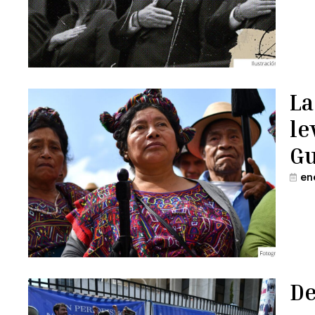
La
le
G
en
De