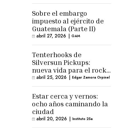
para la ternura»
Sobre el embargo
impuesto al ejército de
Guatemala (Parte II)
abril 27, 2026
|
GAM
Tenterhooks de
Silversun Pickups:
nueva vida para el rock
alternativo
abril 25, 2026
|
Edgar Zamora Orpinel
Estar cerca y vernos:
ocho años caminando la
ciudad
abril 20, 2026
|
Instituto 25a