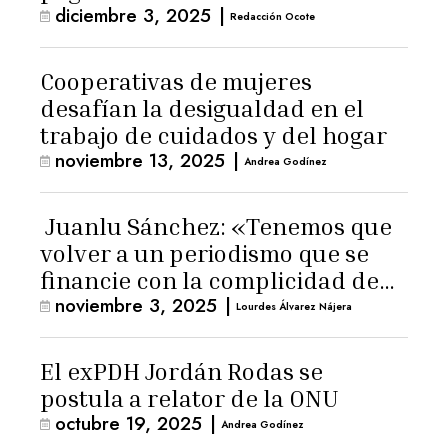
diciembre 3, 2025
|
Redacción Ocote
Cooperativas de mujeres
desafían la desigualdad en el
trabajo de cuidados y del hogar
noviembre 13, 2025
|
Andrea Godínez
Juanlu Sánchez: «Tenemos que
volver a un periodismo que se
financie con la complicidad de
noviembre 3, 2025
|
los lectores»
Lourdes Álvarez Nájera
El exPDH Jordán Rodas se
postula a relator de la ONU
octubre 19, 2025
|
Andrea Godínez