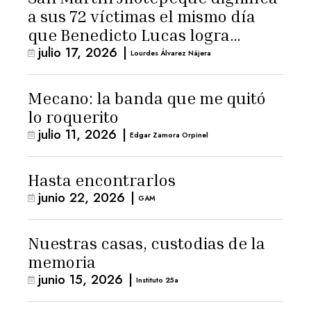
a sus 72 víctimas el mismo día
que Benedicto Lucas logra
julio 17, 2026
|
arresto domiciliario
Lourdes Álvarez Nájera
Mecano: la banda que me quitó
lo roquerito
julio 11, 2026
|
Edgar Zamora Orpinel
Hasta encontrarlos
junio 22, 2026
|
GAM
Nuestras casas, custodias de la
memoria
junio 15, 2026
|
Instituto 25a