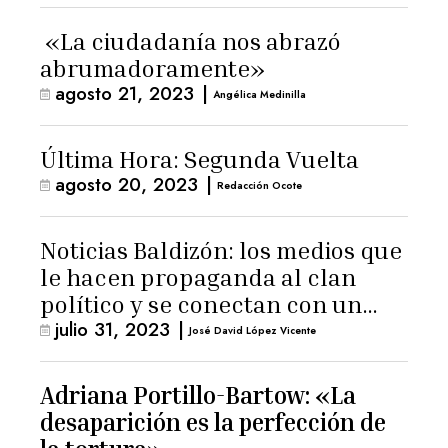
«La ciudadanía nos abrazó
abrumadoramente»
agosto 21, 2023
|
Angélica Medinilla
Última Hora: Segunda Vuelta
agosto 20, 2023
|
Redacción Ocote
Noticias Baldizón: los medios que
le hacen propaganda al clan
político y se conectan con un
julio 31, 2023
|
hombre de confianza de
José David López Vicente
Giammattei
Adriana Portillo-Bartow: «La
desaparición es la perfección de