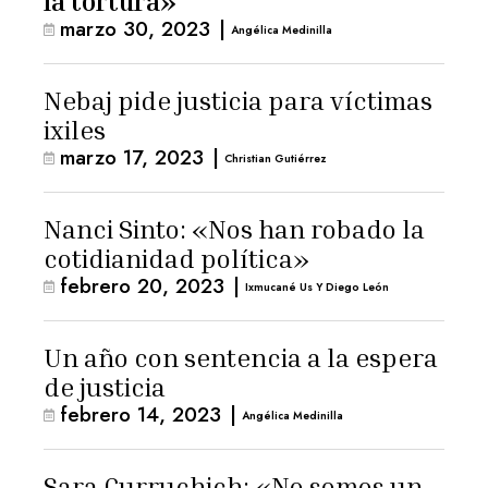
la tortura»
marzo 30, 2023
|
Angélica Medinilla
Nebaj pide justicia para víctimas
ixiles
marzo 17, 2023
|
Christian Gutiérrez
Nanci Sinto: «Nos han robado la
cotidianidad política»
febrero 20, 2023
|
Ixmucané Us Y Diego León
Un año con sentencia a la espera
de justicia
febrero 14, 2023
|
Angélica Medinilla
Sara Curruchich: «No somos un