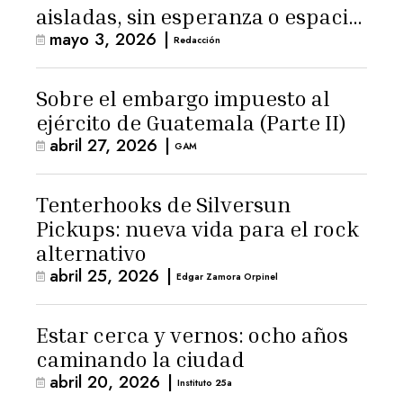
aisladas, sin esperanza o espacio
mayo 3, 2026
|
para la ternura»
Redacción
Sobre el embargo impuesto al
ejército de Guatemala (Parte II)
abril 27, 2026
|
GAM
Tenterhooks de Silversun
Pickups: nueva vida para el rock
alternativo
abril 25, 2026
|
Edgar Zamora Orpinel
Estar cerca y vernos: ocho años
caminando la ciudad
abril 20, 2026
|
Instituto 25a