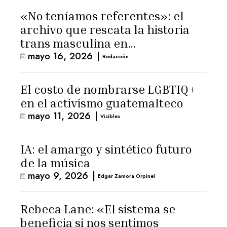
«No teníamos referentes»: el
archivo que rescata la historia
trans masculina en
mayo 16, 2026
|
Latinoamérica
Redacción
El costo de nombrarse LGBTIQ+
en el activismo guatemalteco
mayo 11, 2026
|
Visibles
IA: el amargo y sintético futuro
de la música
mayo 9, 2026
|
Edgar Zamora Orpinel
Rebeca Lane: «El sistema se
beneficia si nos sentimos