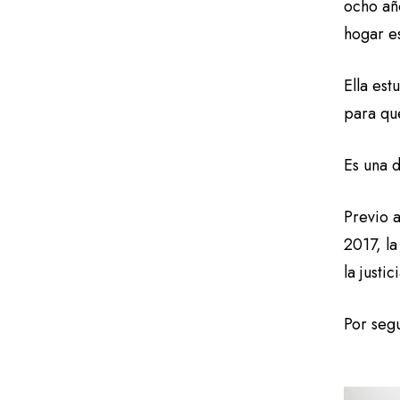
ocho año
hogar es
Ella es
para qu
Es una 
Previo a
2017, la
la justi
Por seg