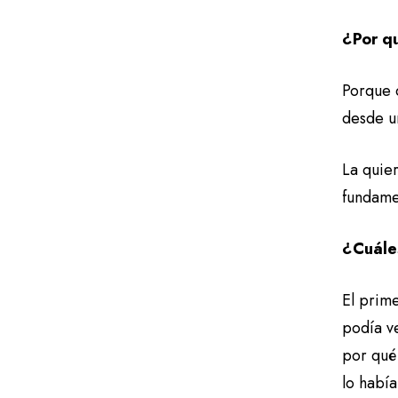
¿Por q
Porque 
desde u
La quie
fundame
¿Cuáles
El prime
podía v
por qué
lo habí