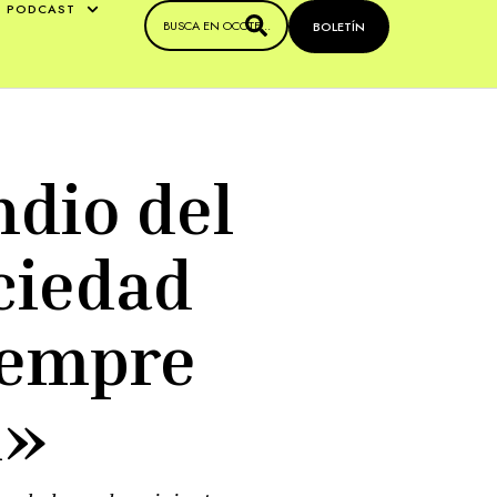
PODCAST
BOLETÍN
ndio del
ciedad
iempre
d»