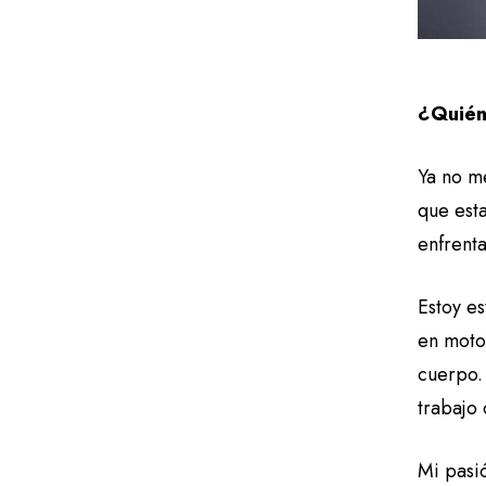
¿Quién 
Ya no m
que est
enfrent
Estoy e
en motoc
cuerpo.
trabajo
Mi pasi