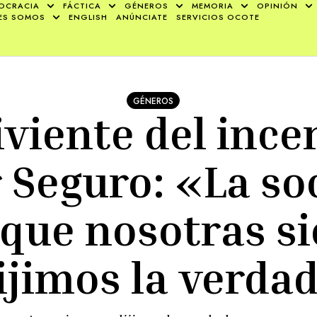
OCRACIA
FÁCTICA
GÉNEROS
MEMORIA
OPINIÓN
ES SOMOS
ENGLISH
ANÚNCIATE
SERVICIOS OCOTE
GÉNEROS
viente del ince
 Seguro: «La so
 que nosotras s
ijimos la verda