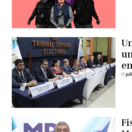
Un
un
en
ju
Fi