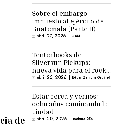
para la ternura»
Sobre el embargo
impuesto al ejército de
Guatemala (Parte II)
abril 27, 2026
|
GAM
Tenterhooks de
Silversun Pickups:
nueva vida para el rock
alternativo
abril 25, 2026
|
Edgar Zamora Orpinel
Estar cerca y vernos:
ocho años caminando la
ciudad
cia de
abril 20, 2026
|
Instituto 25a