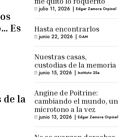
me quitó lo roquerito
julio 11, 2026
|
Edgar Zamora Orpinel
hos
o… Es
Hasta encontrarlos
junio 22, 2026
|
GAM
Nuestras casas,
custodias de la memoria
junio 15, 2026
|
Instituto 25a
Angine de Poitrine:
 de la
cambiando el mundo, un
microtono a la vez
junio 13, 2026
|
Edgar Zamora Orpinel