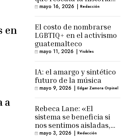
trans masculina en
mayo 16, 2026
|
Redacción
Latinoamérica
El costo de nombrarse
s en
LGBTIQ+ en el activismo
guatemalteco
mayo 11, 2026
|
Visibles
IA: el amargo y sintético
futuro de la música
mayo 9, 2026
|
Edgar Zamora Orpinel
a a
Rebeca Lane: «El
sistema se beneficia si
nos sentimos aisladas,
sin esperanza o espacio
mayo 3, 2026
|
Redacción