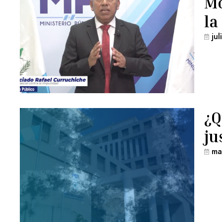
Mo
la
ju
¿Q
ju
ma