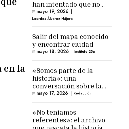
 que
han intentado que no
exista el terreno
mayo 19, 2026
|
comunal»
Lourdes Álvarez Nájera
Salir del mapa conocido
y encontrar ciudad
mayo 18, 2026
|
Instituto 25a
 en la
«Somos parte de la
historia»: una
conversación sobre la
memoria trans
mayo 17, 2026
|
Redacción
masculina
«No teníamos
referentes»: el archivo
que rescata la historia