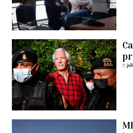
Ca
pr
ju
MP