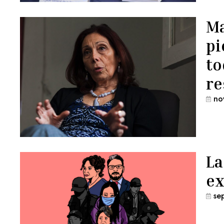
Ma
pi
to
re
no
La
ex
se