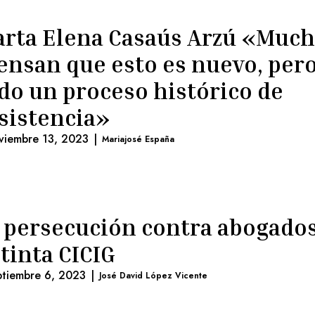
rta Elena Casaús Arzú «Muc
ensan que esto es nuevo, per
do un proceso histórico de
sistencia»
viembre 13, 2023
|
Mariajosé España
 persecución contra abogados
tinta CICIG
ptiembre 6, 2023
|
José David López Vicente