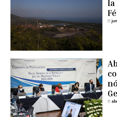
la
Fé
ju
Ab
co
nó
Ge
ab