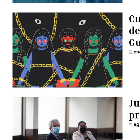
Cu
de
G
en
Ju
pr
ag