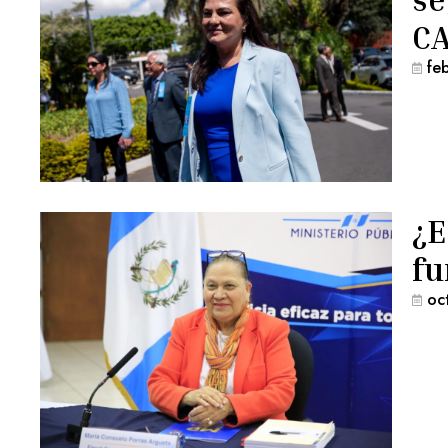
C
fe
¿E
fu
oc