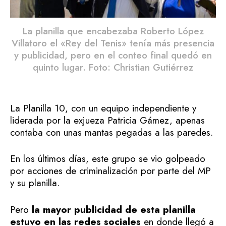
La planilla que encabezaba Roberto López
Villatoro el «Rey del Tenis» tenía más presencia
y publicidad, pero en el conteo final quedó en
quinto lugar. Foto: Christian Gutiérrez
La Planilla 10, con un equipo independiente y
liderada por la exjueza Patricia Gámez, apenas
contaba con unas mantas pegadas a las paredes.
En los últimos días, este grupo se vio golpeado
por acciones de criminalización por parte del MP
y su planilla.
Pero
la mayor publicidad de esta planilla
estuvo en las redes sociales
en donde llegó a