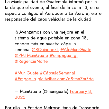
La Municipalidad de Guatemala informó por la
tarde que el evento, al final de la zona 13, en un
espacio contiguo al Aeropuerto La Aurora, era el
responsable del caos vehicular de la ciudad.
💧Avanzamos con una mejora en el
sistema de agua potable en zona 18,
conoce más en nuestra cápsula
semanal.
@RQuinonezL
@AleMuniGuate
@PMTMuniGuate
@empagua_gt
@RegenciaNorte
#MuniGuate
#CápsulaSemanal
#Empagua
pic.twitter.com/d8tmnZmFda
— MuniGuate (@muniguate)
February 8,
2025
Por ello, la Entidad Metropolitana de Transporte