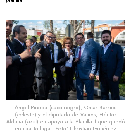
planilla.
Angel Pineda (saco negro), Omar Barrios
(celeste) y el diputado de Vamos, Héctor
Aldana (azul) en apoyo a la Planilla 1 que quedó
en cuarto lugar. Foto: Christian Gutiérrez