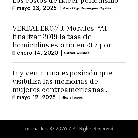
Los costos de hacer periodismo
mayo 23, 2025
|
María Olga Domínguez Ogaldes
VERDADERO// J. Morales: “Al
finalizar 2019 la tasa de
homicidios estaría en 21.7 por
enero 14, 2020
|
cada 100 mil habitantes, la más
Carmen Quintela
baja de los últimos 20 años”
Ir y venir: una exposición que
visibiliza las memorias de
mujeres centroamericanas
mayo 12, 2025
|
migrantes
Nicole Jacobs
cmsmasters © 2026 / All Rights Reserved