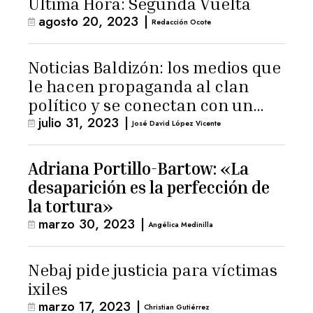
Última Hora: Segunda Vuelta
agosto 20, 2023
|
Redacción Ocote
Noticias Baldizón: los medios que
le hacen propaganda al clan
político y se conectan con un
julio 31, 2023
|
hombre de confianza de
José David López Vicente
Giammattei
Adriana Portillo-Bartow: «La
desaparición es la perfección de
la tortura»
marzo 30, 2023
|
Angélica Medinilla
Nebaj pide justicia para víctimas
ixiles
marzo 17, 2023
|
Christian Gutiérrez