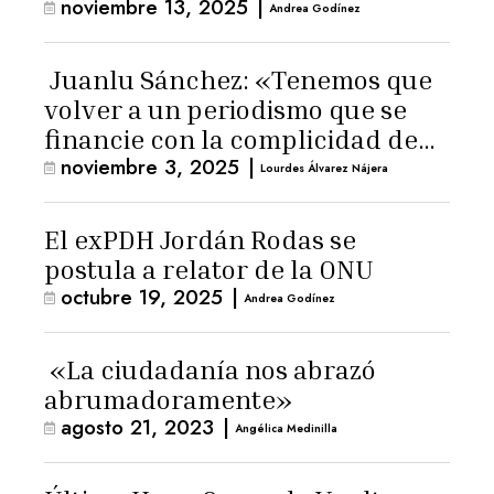
noviembre 13, 2025
|
Andrea Godínez
Juanlu Sánchez: «Tenemos que
volver a un periodismo que se
financie con la complicidad de
noviembre 3, 2025
|
los lectores»
Lourdes Álvarez Nájera
El exPDH Jordán Rodas se
postula a relator de la ONU
octubre 19, 2025
|
Andrea Godínez
«La ciudadanía nos abrazó
abrumadoramente»
agosto 21, 2023
|
Angélica Medinilla