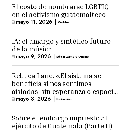
El costo de nombrarse LGBTIQ+
en el activismo guatemalteco
mayo 11, 2026
|
Visibles
IA: el amargo y sintético futuro
de la música
mayo 9, 2026
|
Edgar Zamora Orpinel
Rebeca Lane: «El sistema se
beneficia si nos sentimos
aisladas, sin esperanza o espacio
mayo 3, 2026
|
para la ternura»
Redacción
Sobre el embargo impuesto al
ejército de Guatemala (Parte II)