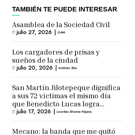
TAMBIÉN TE PUEDE INTERESAR
Asamblea de la Sociedad Civil
julio 27, 2026
|
GAM
Los cargadores de prisas y
sueños de la ciudad
julio 20, 2026
|
Instituto 25a
San Martín Jilotepeque dignifica
a sus 72 víctimas el mismo día
que Benedicto Lucas logra
julio 17, 2026
|
arresto domiciliario
Lourdes Álvarez Nájera
Mecano: la banda que me quitó