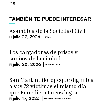
28
TAMBIÉN TE PUEDE INTERESAR
Asamblea de la Sociedad Civil
julio 27, 2026
|
GAM
Los cargadores de prisas y
sueños de la ciudad
julio 20, 2026
|
Instituto 25a
San Martín Jilotepeque dignifica
a sus 72 víctimas el mismo día
que Benedicto Lucas logra
julio 17, 2026
|
arresto domiciliario
Lourdes Álvarez Nájera