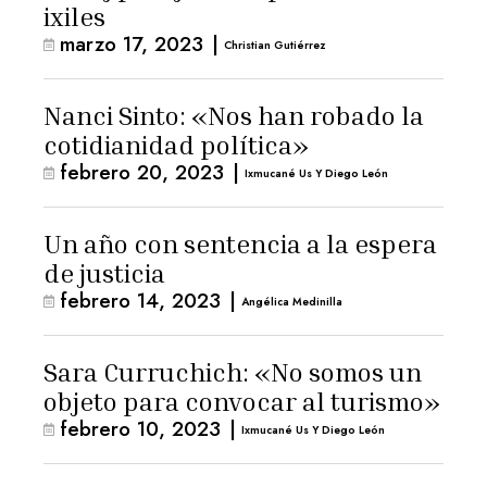
ixiles
marzo 17, 2023
|
Christian Gutiérrez
Nanci Sinto: «Nos han robado la
cotidianidad política»
febrero 20, 2023
|
Ixmucané Us Y Diego León
Un año con sentencia a la espera
de justicia
febrero 14, 2023
|
Angélica Medinilla
Sara Curruchich: «No somos un
objeto para convocar al turismo»
febrero 10, 2023
|
Ixmucané Us Y Diego León