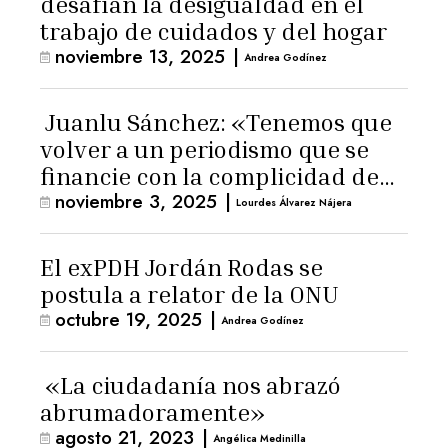
desafían la desigualdad en el
trabajo de cuidados y del hogar
noviembre 13, 2025
|
Andrea Godínez
Juanlu Sánchez: «Tenemos que
volver a un periodismo que se
financie con la complicidad de
noviembre 3, 2025
|
los lectores»
Lourdes Álvarez Nájera
El exPDH Jordán Rodas se
postula a relator de la ONU
octubre 19, 2025
|
Andrea Godínez
«La ciudadanía nos abrazó
abrumadoramente»
agosto 21, 2023
|
Angélica Medinilla