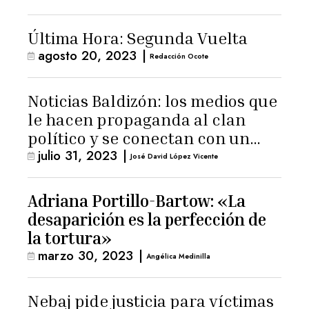
Última Hora: Segunda Vuelta
agosto 20, 2023
|
Redacción Ocote
Noticias Baldizón: los medios que
le hacen propaganda al clan
político y se conectan con un
julio 31, 2023
|
hombre de confianza de
José David López Vicente
Giammattei
Adriana Portillo-Bartow: «La
desaparición es la perfección de
la tortura»
marzo 30, 2023
|
Angélica Medinilla
Nebaj pide justicia para víctimas