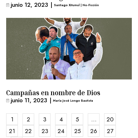
junio 12, 2023
|
Santiago Xitumul | No-Ficción
Campañas en nombre de Dios
junio 11, 2023
|
María José Longo Bautista
1
2
3
4
5
…
20
21
22
23
24
25
26
27