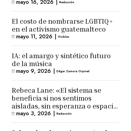
mayo 16, 2026
|
Latinoamérica
Redacción
El costo de nombrarse LGBTIQ+
en el activismo guatemalteco
mayo 11, 2026
|
Visibles
IA: el amargo y sintético futuro
de la música
mayo 9, 2026
|
Edgar Zamora Orpinel
Rebeca Lane: «El sistema se
beneficia si nos sentimos
aisladas, sin esperanza o espacio
mayo 3, 2026
|
para la ternura»
Redacción