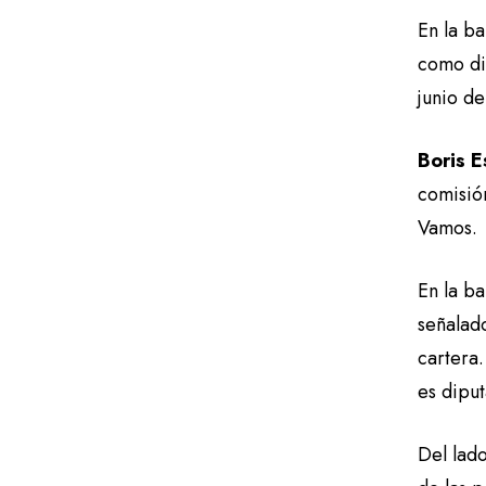
En la b
como di
junio d
Boris E
comisión
Vamos.
En la b
señalado
cartera
es dipu
Del lado