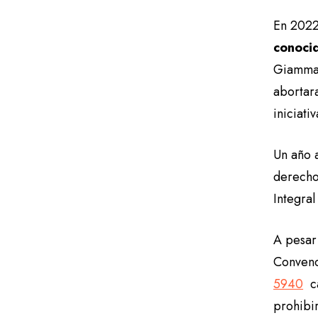
En 2022
conocid
Giammat
abortar
iniciat
Un año a
derecho
Integra
A pesar 
Convenc
5940
ca
prohibir