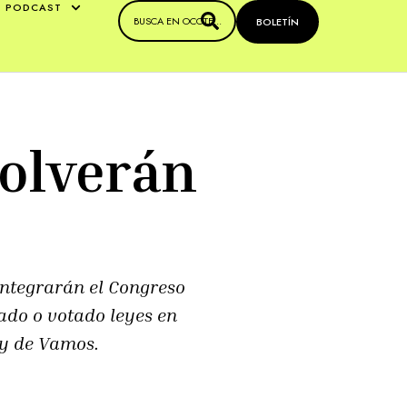
PODCAST
BOLETÍN
volverán
 integrarán el Congreso
ado o votado leyes en
 y de Vamos.