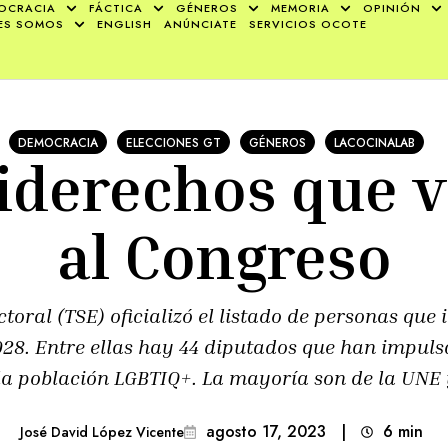
OCRACIA
FÁCTICA
GÉNEROS
MEMORIA
OPINIÓN
ES SOMOS
ENGLISH
ANÚNCIATE
SERVICIOS OCOTE
DEMOCRACIA
ELECCIONES GT
GÉNEROS
LACOCINALAB
iderechos que 
al Congreso
toral (TSE) oficializó el listado de personas que
028. Entre ellas hay 44 diputados que han impuls
 la población LGBTIQ+. La mayoría son de la UNE
agosto 17, 2023
|
6
min 
José David López Vicente