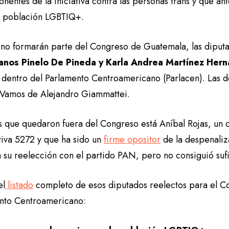
onentes de la iniciativa contra las personas trans y que a
a población LGBTIQ+.
no formarán parte del Congreso de Guatemala, las diput
lanos Pinelo De Pineda y Karla Andrea Martínez He
 dentro del Parlamento Centroamericano (Parlacen). Las do
 Vamos de Alejandro Giammattei.
os que quedaron fuera del Congreso está Aníbal Rojas, un 
ativa 5272 y que ha sido un
firme opositor
de la despenaliz
 su reelección con el partido PAN, pero no consiguió sufi
el
listado
completo de esos diputados reelectos para el C
nto Centroamericano: