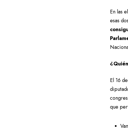
En las e
esas dos
consigu
Parlam
Naciona
¿Quién
El 16 de
diputad
congresi
que per
Va