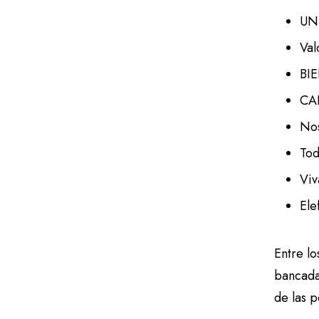
UN
Val
BI
CA
Nos
Tod
Viv
Ele
Entre lo
bancada
de las p