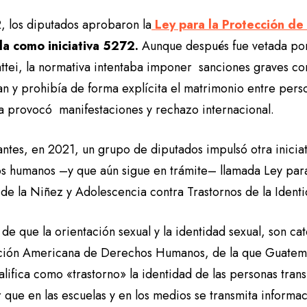
, los diputados aprobaron la
Ley para la Protección de 
a como iniciativa 5272.
Aunque después fue vetada por
tei, la normativa intentaba imponer sanciones graves co
an y prohibía de forma explícita el matrimonio entre pers
iva provocó manifestaciones y rechazo internacional.
ntes, en 2021, un grupo de diputados impulsó otra iniciat
s humanos –y que aún sigue en trámite– llamada Ley para
l de la Niñez y Adolescencia contra Trastornos de la Iden
de que la orientación sexual y la identidad sexual, son ca
ión Americana de Derechos Humanos, de la que Guatema
lifica como «trastorno» la identidad de las personas tran
 que en las escuelas y en los medios se transmita informa