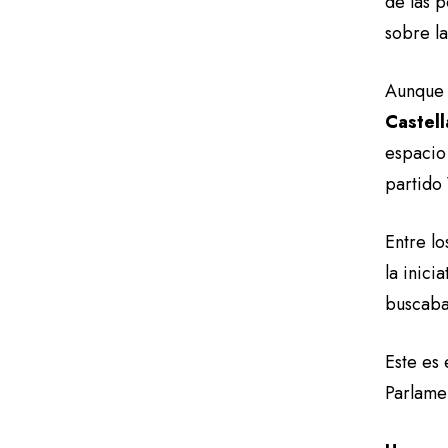
de las p
sobre l
Aunque 
Castel
espacio
partido
Entre l
la inici
buscaba
Este es 
Parlame