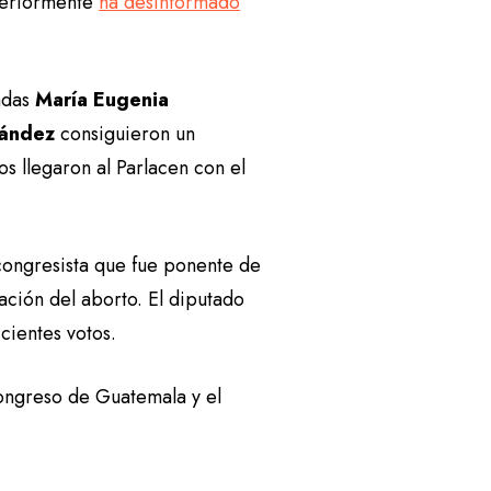
nteriormente
ha desinformado
adas
María Eugenia
rnández
consiguieron un
s llegaron al Parlacen con el
congresista que fue ponente de
ación del aborto. El diputado
cientes votos.
ongreso de Guatemala y el