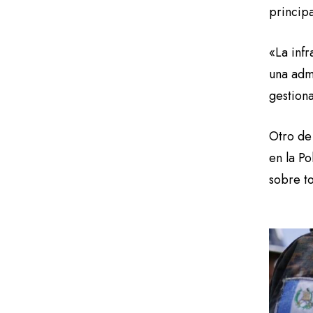
principa
«La infr
una admi
gestion
Otro de 
en la Po
sobre to