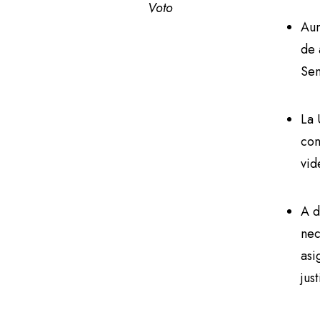
Voto
Aum
de 
Sem
La 
con
vid
A d
nec
asi
just