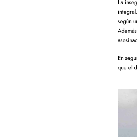
La inse
integra
según u
Además,
asesina
En segu
que el d