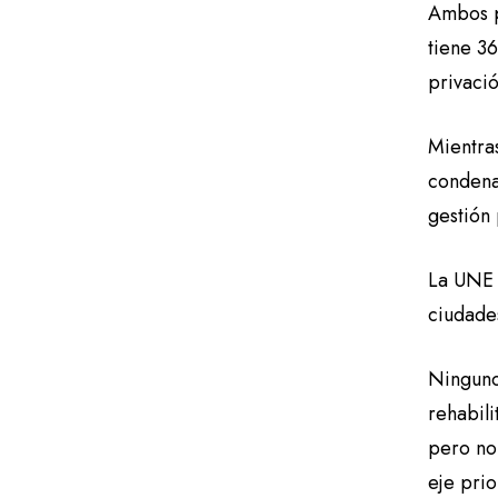
Ambos pa
tiene 3
privaci
Mientra
condena
gestión 
La UNE 
ciudades
Ninguno
rehabil
pero no 
eje prio