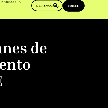
PODCAST
BOLETÍN
anes de
ento
E