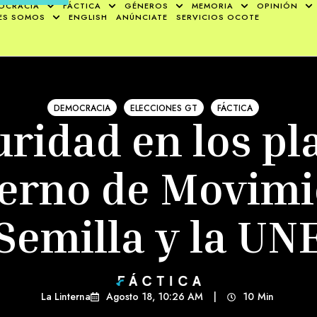
OCRACIA
FÁCTICA
GÉNEROS
MEMORIA
OPINIÓN
ES SOMOS
ENGLISH
ANÚNCIATE
SERVICIOS OCOTE
DEMOCRACIA
ELECCIONES GT
FÁCTICA
uridad en los pl
erno de Movimi
Semilla y la UN
La Linterna
Agosto 18, 10:26 AM
|
10
Min 