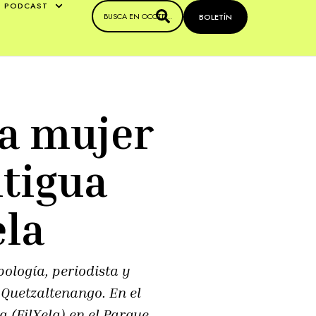
PODCAST
BOLETÍN
na mujer
ntigua
ela
ología, periodista y
 Quetzaltenango. En el
a (FilXela) en el Parque