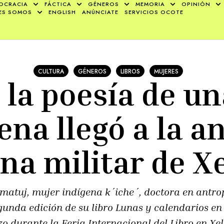
OCRACIA
FÁCTICA
GÉNEROS
MEMORIA
OPINIÓN
ES SOMOS
ENGLISH
ANÚNCIATE
SERVICIOS OCOTE
CULTURA
GÉNEROS
LIBROS
MUJERES
la poesía de u
ena llegó a la a
na militar de X
matuj, mujer indígena k´iche´, doctora en antrop
egunda edición de su libro Lunas y calendarios en
o durante la Feria Internacional del Libro en Xel