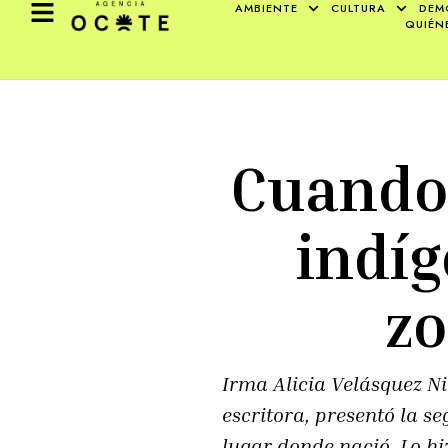
AMBIENTE
CULTURA
DEM
QUIÉN
Cuando 
indíg
zo
Irma Alicia Velásquez Ni
escritora, presentó la s
lugar donde nació. Lo hiz