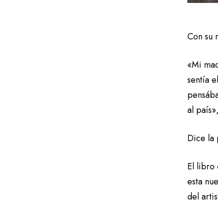
Con su 
«Mi mad
sentía e
pensábam
al país
Dice la
El libr
esta nu
del arti