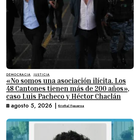
DEMOCRACIA
JUSTICIA
«No somos una asociación ilícita. Los
48 Cantones tienen más de 200 años»,
caso Luis Pacheco y Héctor Chaclán
agosto 5, 2026
|
Kristhal Figueroa