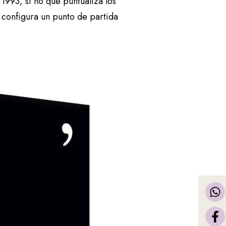
1993, si no que puntualiza los
 configura un punto de partida