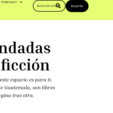
PODCAST
BOLETÍN
endadas
ficción
este espacio es para ti.
e Guatemala, son libros
gina tras otra.