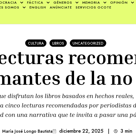
OCRACIA
FÁCTICA
GÉNEROS
MEMORIA
OPINIÓN
ES SOMOS
ENGLISH
ANÚNCIATE
SERVICIOS OCOTE
CULTURA
LIBROS
UNCATEGORIZED
lecturas recom
mantes de la no 
ue disfrutan los libros basados en hechos reales, 
ta cinco lecturas recomendadas por periodistas d
d con una narrativa que te invita a pasar una pá
diciembre 22, 2025
|
3
min 
María José Longo Bautista