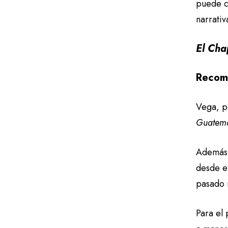
puede co
narrativ
El Cha
Recom
Vega, p
Guatem
Además d
desde el
pasado 
Para el 