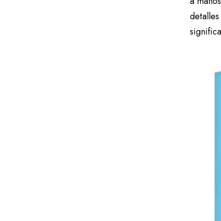
a manos 
detalles
signific