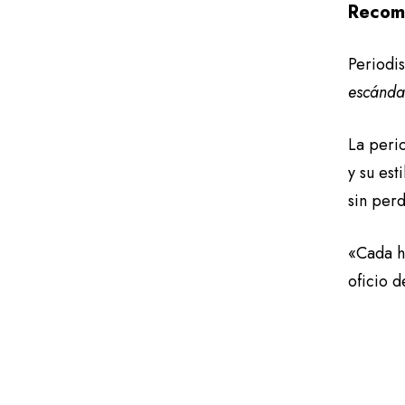
Recom
Periodi
escándal
La peri
y su est
sin perd
«Cada hi
oficio 