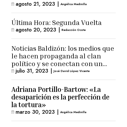
agosto 21, 2023
|
Angélica Medinilla
Última Hora: Segunda Vuelta
agosto 20, 2023
|
Redacción Ocote
Noticias Baldizón: los medios que
le hacen propaganda al clan
político y se conectan con un
julio 31, 2023
|
hombre de confianza de
José David López Vicente
Giammattei
Adriana Portillo-Bartow: «La
desaparición es la perfección de
la tortura»
marzo 30, 2023
|
Angélica Medinilla