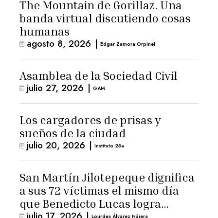
The Mountain de Gorillaz. Una
banda virtual discutiendo cosas
humanas
agosto 8, 2026
|
Edgar Zamora Orpinel
Asamblea de la Sociedad Civil
julio 27, 2026
|
GAM
Los cargadores de prisas y
sueños de la ciudad
julio 20, 2026
|
Instituto 25a
San Martín Jilotepeque dignifica
a sus 72 víctimas el mismo día
que Benedicto Lucas logra
julio 17, 2026
|
arresto domiciliario
Lourdes Álvarez Nájera