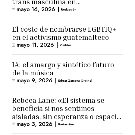
trans masculina en
mayo 16, 2026
|
Latinoamérica
Redacción
El costo de nombrarse LGBTIQ+
en el activismo guatemalteco
mayo 11, 2026
|
Visibles
IA: el amargo y sintético futuro
de la música
mayo 9, 2026
|
Edgar Zamora Orpinel
Rebeca Lane: «El sistema se
beneficia si nos sentimos
aisladas, sin esperanza o espacio
mayo 3, 2026
|
para la ternura»
Redacción