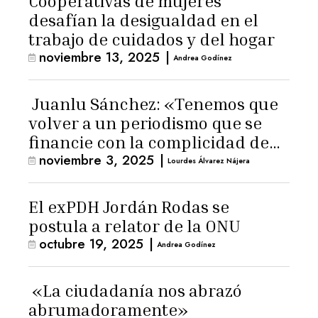
Cooperativas de mujeres
desafían la desigualdad en el
trabajo de cuidados y del hogar
noviembre 13, 2025
|
Andrea Godínez
Juanlu Sánchez: «Tenemos que
volver a un periodismo que se
financie con la complicidad de
noviembre 3, 2025
|
los lectores»
Lourdes Álvarez Nájera
El exPDH Jordán Rodas se
postula a relator de la ONU
octubre 19, 2025
|
Andrea Godínez
«La ciudadanía nos abrazó
abrumadoramente»