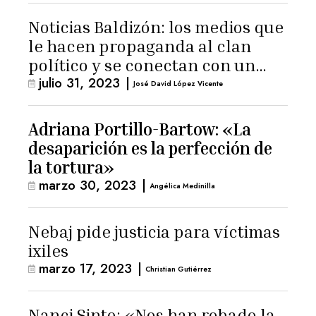
Noticias Baldizón: los medios que
le hacen propaganda al clan
político y se conectan con un
julio 31, 2023
|
hombre de confianza de
José David López Vicente
Giammattei
Adriana Portillo-Bartow: «La
desaparición es la perfección de
la tortura»
marzo 30, 2023
|
Angélica Medinilla
Nebaj pide justicia para víctimas
ixiles
marzo 17, 2023
|
Christian Gutiérrez
Nanci Sinto: «Nos han robado la