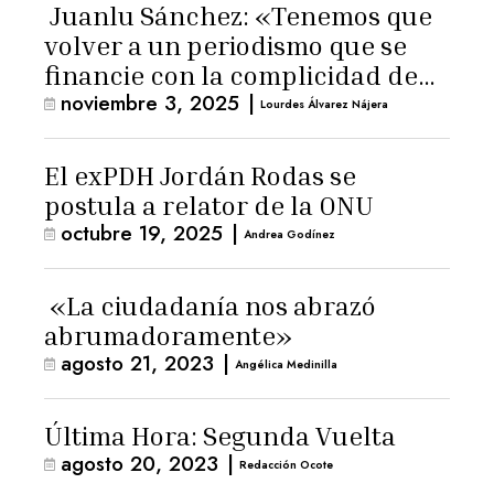
Juanlu Sánchez: «Tenemos que
volver a un periodismo que se
financie con la complicidad de
noviembre 3, 2025
|
los lectores»
Lourdes Álvarez Nájera
El exPDH Jordán Rodas se
postula a relator de la ONU
octubre 19, 2025
|
Andrea Godínez
«La ciudadanía nos abrazó
abrumadoramente»
agosto 21, 2023
|
Angélica Medinilla
Última Hora: Segunda Vuelta
agosto 20, 2023
|
Redacción Ocote