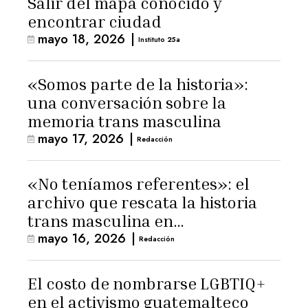
Salir del mapa conocido y
encontrar ciudad
mayo 18, 2026
|
Instituto 25a
«Somos parte de la historia»:
una conversación sobre la
memoria trans masculina
mayo 17, 2026
|
Redacción
«No teníamos referentes»: el
archivo que rescata la historia
trans masculina en
mayo 16, 2026
|
Latinoamérica
Redacción
El costo de nombrarse LGBTIQ+
en el activismo guatemalteco