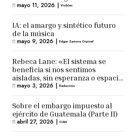
mayo 11, 2026
|
Visibles
IA: el amargo y sintético futuro
de la música
mayo 9, 2026
|
Edgar Zamora Orpinel
Rebeca Lane: «El sistema se
beneficia si nos sentimos
aisladas, sin esperanza o espacio
mayo 3, 2026
|
para la ternura»
Redacción
Sobre el embargo impuesto al
ejército de Guatemala (Parte II)
abril 27, 2026
|
GAM