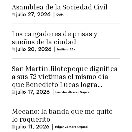
Asamblea de la Sociedad Civil
julio 27, 2026
|
GAM
Los cargadores de prisas y
sueños de la ciudad
julio 20, 2026
|
Instituto 25a
San Martín Jilotepeque dignifica
a sus 72 víctimas el mismo día
que Benedicto Lucas logra
julio 17, 2026
|
arresto domiciliario
Lourdes Álvarez Nájera
Mecano: la banda que me quitó
lo roquerito
julio 11, 2026
|
Edgar Zamora Orpinel