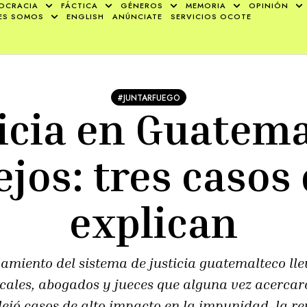
OCRACIA
FÁCTICA
GÉNEROS
MEMORIA
OPINIÓN
ES SOMOS
ENGLISH
ANÚNCIATE
SERVICIOS OCOTE
#JUNTARFUEGO
ticia en Guatema
ejos: tres casos 
explican
amiento del sistema de justicia guatemalteco lle
scales, abogados y jueces que alguna vez acercar
 dejó casos de alto impacto en la impunidad, la re