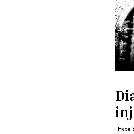
Di
in
“Hace 3