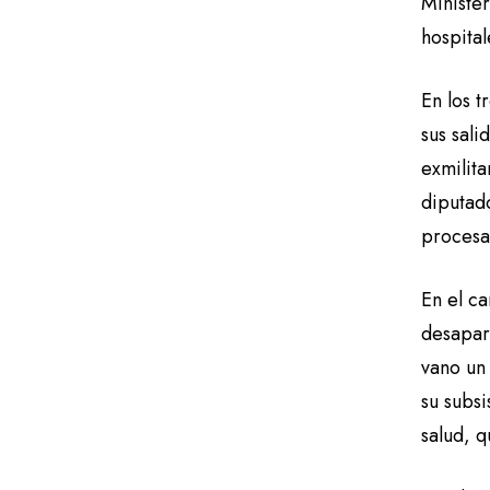
Ministe
hospital
En los t
sus sali
exmilita
diputad
procesa
En el ca
desapar
vano un
su subsi
salud, q