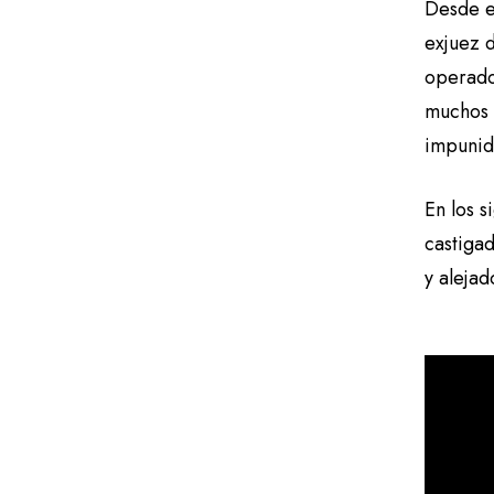
Desde e
exjuez d
operador
muchos 
impuni
En los s
castiga
y alejad