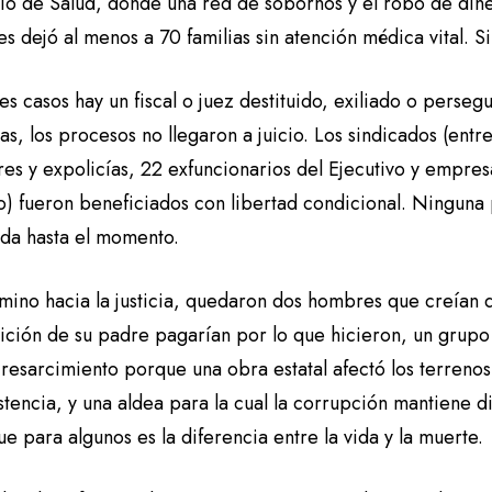
rio de Salud, donde una red de sobornos y el robo de dine
es dejó al menos a 70 familias sin atención médica vital. S
res casos hay un fiscal o juez destituido, exiliado o perse
das, los procesos no llegaron a juicio. Los sindicados (ent
res y expolicías, 22 exfuncionarios del Ejecutivo y empres
o) fueron beneficiados con libertad condicional. Ninguna 
da hasta el momento.
mino hacia la justicia, quedaron dos hombres que creían q
ición de su padre pagarían por lo que hicieron, un grupo
 resarcimiento porque una obra estatal afectó los terreno
stencia, y una aldea para la cual la corrupción mantiene d
ue para algunos es la diferencia entre la vida y la muerte.