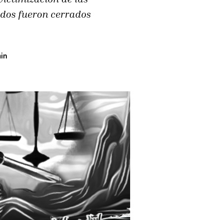
ados fueron cerrados
in 