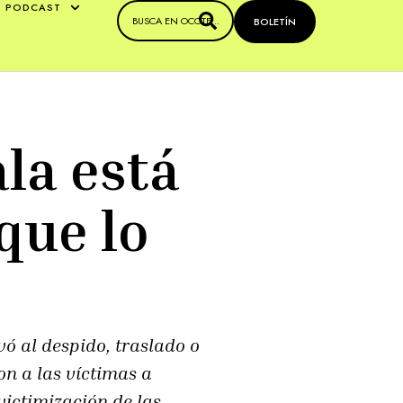
PODCAST
BOLETÍN
la está
que lo
vó al despido, traslado o
on a las víctimas a
victimización de las