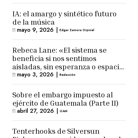
IA: el amargo y sintético futuro
de la música
mayo 9, 2026
|
Edgar Zamora Orpinel
Rebeca Lane: «El sistema se
beneficia si nos sentimos
aisladas, sin esperanza o espacio
mayo 3, 2026
|
para la ternura»
Redacción
Sobre el embargo impuesto al
ejército de Guatemala (Parte II)
abril 27, 2026
|
GAM
Tenterhooks de Silversun