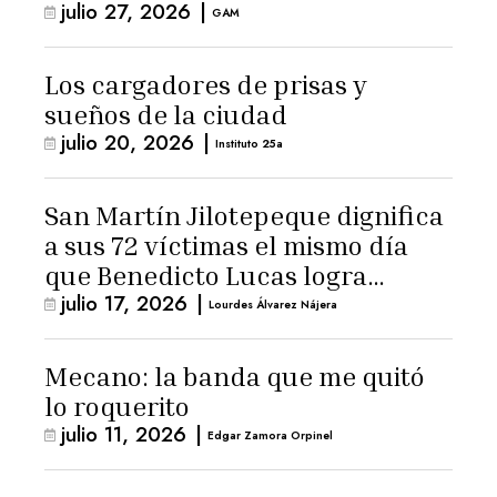
julio 27, 2026
|
GAM
Los cargadores de prisas y
sueños de la ciudad
julio 20, 2026
|
Instituto 25a
San Martín Jilotepeque dignifica
a sus 72 víctimas el mismo día
que Benedicto Lucas logra
julio 17, 2026
|
arresto domiciliario
Lourdes Álvarez Nájera
Mecano: la banda que me quitó
lo roquerito
julio 11, 2026
|
Edgar Zamora Orpinel