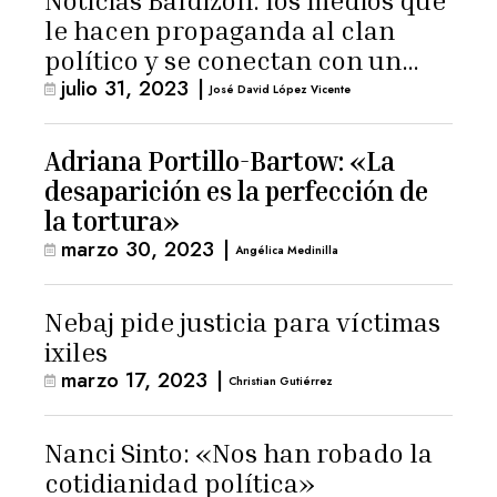
Noticias Baldizón: los medios que
le hacen propaganda al clan
político y se conectan con un
julio 31, 2023
|
hombre de confianza de
José David López Vicente
Giammattei
Adriana Portillo-Bartow: «La
desaparición es la perfección de
la tortura»
marzo 30, 2023
|
Angélica Medinilla
Nebaj pide justicia para víctimas
ixiles
marzo 17, 2023
|
Christian Gutiérrez
Nanci Sinto: «Nos han robado la
cotidianidad política»