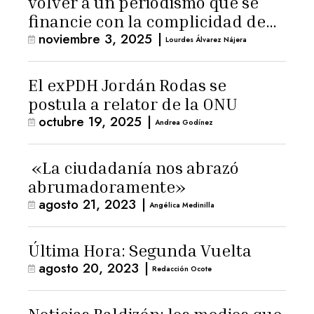
volver a un periodismo que se
financie con la complicidad de
noviembre 3, 2025
|
los lectores»
Lourdes Álvarez Nájera
El exPDH Jordán Rodas se
postula a relator de la ONU
octubre 19, 2025
|
Andrea Godínez
«La ciudadanía nos abrazó
abrumadoramente»
agosto 21, 2023
|
Angélica Medinilla
Última Hora: Segunda Vuelta
agosto 20, 2023
|
Redacción Ocote