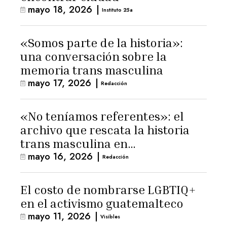
mayo 18, 2026
|
Instituto 25a
«Somos parte de la historia»:
una conversación sobre la
memoria trans masculina
mayo 17, 2026
|
Redacción
«No teníamos referentes»: el
archivo que rescata la historia
trans masculina en
mayo 16, 2026
|
Latinoamérica
Redacción
El costo de nombrarse LGBTIQ+
en el activismo guatemalteco
mayo 11, 2026
|
Visibles