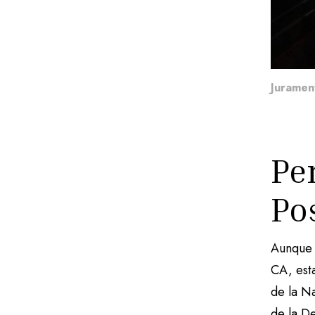
Juramen
Pe
Po
Aunque 
CA, esta
de la Na
de la D