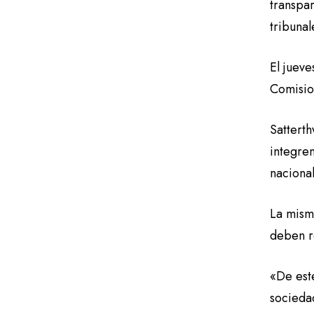
transpa
tribunal
El jueve
Comisio
Sattert
integre
naciona
La mis
deben r
«De est
sociedad