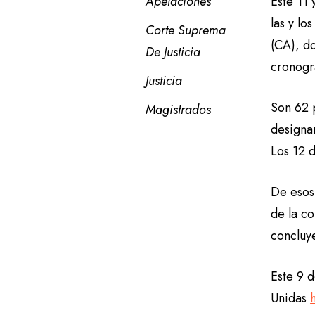
Apelaciones
Este 11 
las y lo
Corte Suprema 
(CA), do
De Justicia
cronogr
Justicia
Son 62 
Magistrados
designa
Los 12 
De esos
de la c
concluy
Este 9 d
Unidas