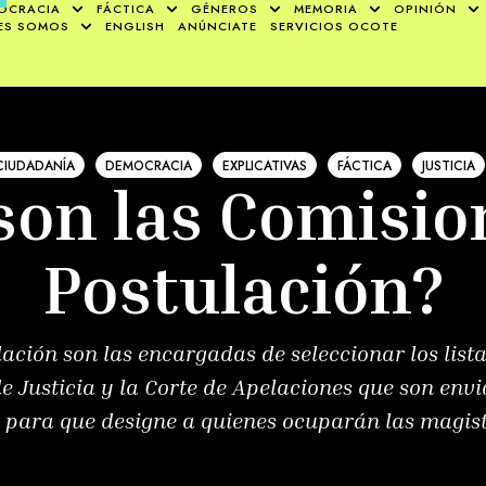
OCRACIA
FÁCTICA
GÉNEROS
MEMORIA
OPINIÓN
ES SOMOS
ENGLISH
ANÚNCIATE
SERVICIOS OCOTE
CIUDADANÍA
DEMOCRACIA
EXPLICATIVAS
FÁCTICA
JUSTICIA
son las Comisio
Postulación?
ación son las encargadas de seleccionar los lis
 Justicia y la Corte de Apelaciones que son envi
para que designe a quienes ocuparán las magist