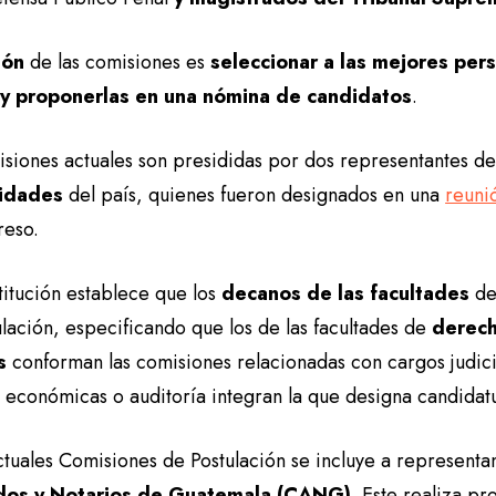
ión
de las comisiones es
seleccionar a las mejores per
 y proponerlas en una nómina de candidatos
.
isiones actuales son presididas por dos representantes de
sidades
del país, quienes fueron designados en una
reuni
reso.
itución establece que los
decanos de las facultades
de
lación, especificando que los de las facultades de
derech
s
conforman las comisiones relacionadas con cargos judicia
s económicas o auditoría integran la que designa candidat
ctuales Comisiones de Postulación se incluye a representa
os y Notarios de Guatemala (CANG).
Este realiza pr