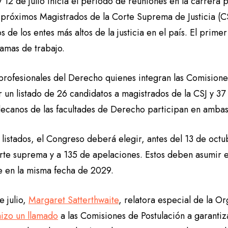
y 12 de julio inicia el periodo de reuniones en la carrera
s próximos Magistrados de la Corte Suprema de Justicia (C
s de los entes más altos de la justicia en el país. El prime
amas de trabajo.
profesionales del Derecho quienes integran las Comisione
r un listado de 26 candidatos a magistrados de la CSJ y 3
decanos de las facultades de Derecho participan en ambas
 listados, el Congreso deberá elegir, antes del 13 de oct
orte suprema y a 135 de apelaciones. Estos deben asumir e
e en la misma fecha de 2029.
e julio,
Margaret Satterthwaite
, relatora especial de la O
hizo un llamado
a las Comisiones de Postulación a garanti