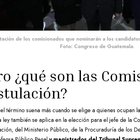
tación de los comisionados que nominarán a los candidato
Foto: Congreso de Guatemala
.
ro ¿qué son las Comi
stulación?
el término suena más cuando se elige a quienes ocupan las
 ley también se aplica en la elección para el jefe de la 
ción, del Ministerio Público, de la Procuraduría de los D
efensa Público Penal
y magistrados del Tribunal Suprem