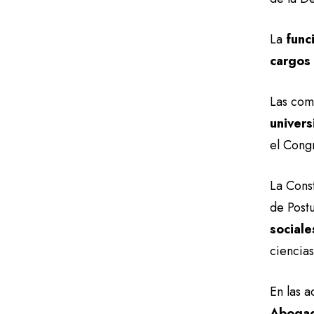
La
func
cargos
Las com
univer
el Cong
La Const
de Postu
sociale
ciencia
En las a
Abogad