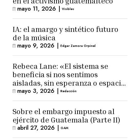
en el activismo guatemalteco
mayo 11, 2026
|
Visibles
IA: el amargo y sintético futuro
de la música
mayo 9, 2026
|
Edgar Zamora Orpinel
Rebeca Lane: «El sistema se
beneficia si nos sentimos
aisladas, sin esperanza o espacio
mayo 3, 2026
|
para la ternura»
Redacción
Sobre el embargo impuesto al
ejército de Guatemala (Parte II)
abril 27, 2026
|
GAM