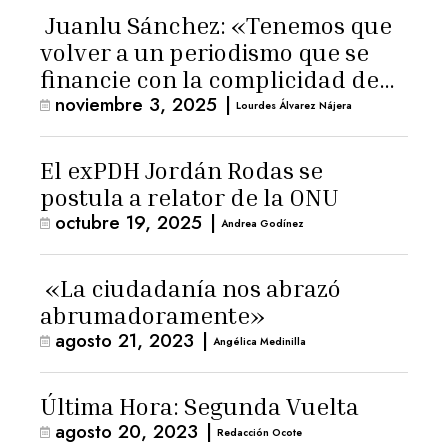
Juanlu Sánchez: «Tenemos que
volver a un periodismo que se
financie con la complicidad de
noviembre 3, 2025
|
los lectores»
Lourdes Álvarez Nájera
El exPDH Jordán Rodas se
postula a relator de la ONU
octubre 19, 2025
|
Andrea Godínez
«La ciudadanía nos abrazó
abrumadoramente»
agosto 21, 2023
|
Angélica Medinilla
Última Hora: Segunda Vuelta
agosto 20, 2023
|
Redacción Ocote