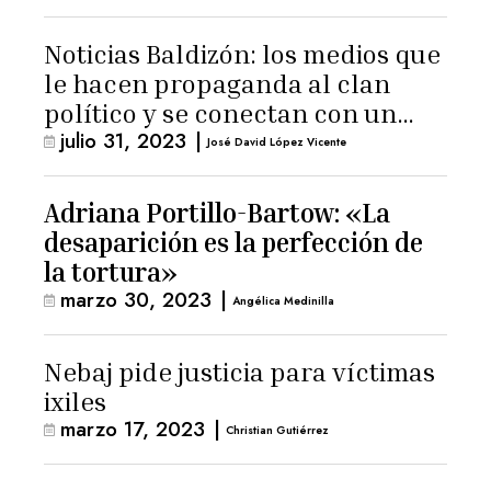
Noticias Baldizón: los medios que
le hacen propaganda al clan
político y se conectan con un
julio 31, 2023
|
hombre de confianza de
José David López Vicente
Giammattei
Adriana Portillo-Bartow: «La
desaparición es la perfección de
la tortura»
marzo 30, 2023
|
Angélica Medinilla
Nebaj pide justicia para víctimas
ixiles
marzo 17, 2023
|
Christian Gutiérrez