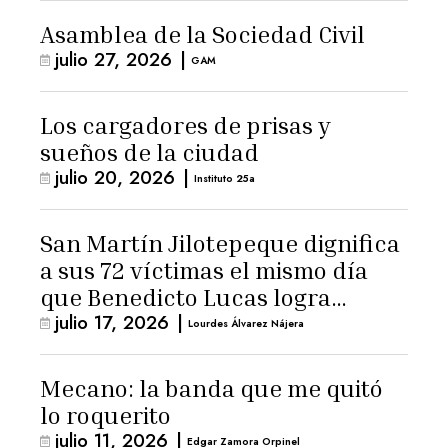
Asamblea de la Sociedad Civil
julio 27, 2026
|
GAM
Los cargadores de prisas y
sueños de la ciudad
julio 20, 2026
|
Instituto 25a
San Martín Jilotepeque dignifica
a sus 72 víctimas el mismo día
que Benedicto Lucas logra
julio 17, 2026
|
arresto domiciliario
Lourdes Álvarez Nájera
Mecano: la banda que me quitó
lo roquerito
julio 11, 2026
|
Edgar Zamora Orpinel