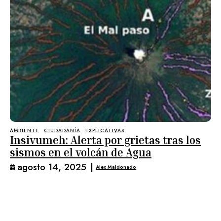
AMBIENTE
CIUDADANÍA
EXPLICATIVAS
Insivumeh: Alerta por grietas tras los
sismos en el volcán de Agua
agosto 14, 2025
|
Alex Maldonado