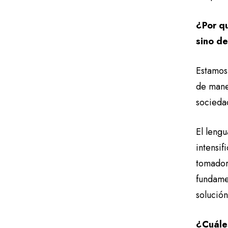
¿Por qu
sino de
Estamos
de maner
sociedad
El leng
intensif
tomador
fundame
solució
¿Cuáles