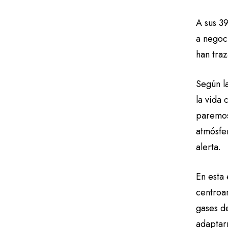
A sus 3
a negoc
han tra
Según la
la vida
paremos
atmósfe
alerta.
En esta
centroa
gases d
adaptar