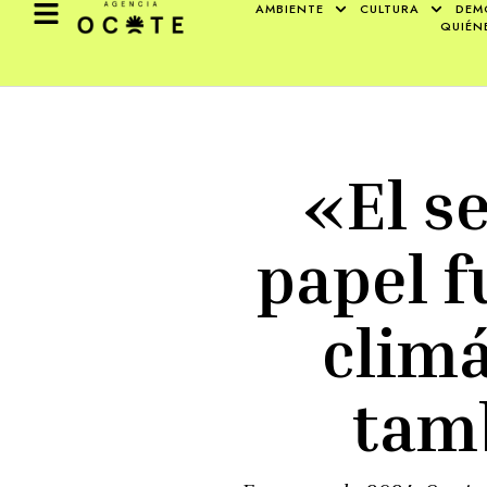
AMBIENTE
CULTURA
DEM
QUIÉN
«El s
papel f
climá
tamb