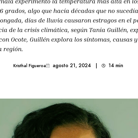
ala experimentó la temperatura más alta en los 
2.6 grados, algo que hacía décadas que no sucedí
longada, días de lluvia causaron estragos en el
a de la crisis climática, según Tania Guillén, e
 con Ocote, Guillén explora los síntomas, causas 
 región.
agosto 21, 2024
|
14
min 
Kristhal Figueroa