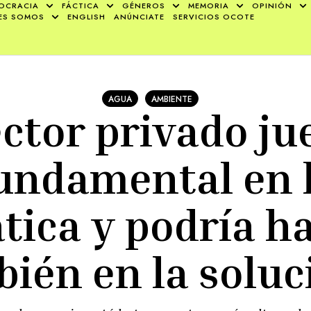
OCRACIA
FÁCTICA
GÉNEROS
MEMORIA
OPINIÓN
ES SOMOS
ENGLISH
ANÚNCIATE
SERVICIOS OCOTE
AGUA
AMBIENTE
ector privado ju
undamental en l
tica y podría h
ién en la solu