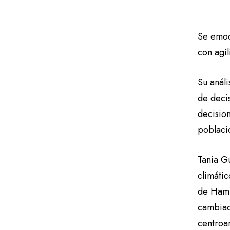
Se emoci
con agi
Su análi
de decis
decision
poblaci
Tania G
climáti
de Hamb
cambiado
centroa