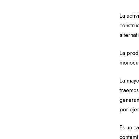
La activ
constru
alternat
La prod
monocul
La mayor
traemos
generan
por eje
Es un c
contami