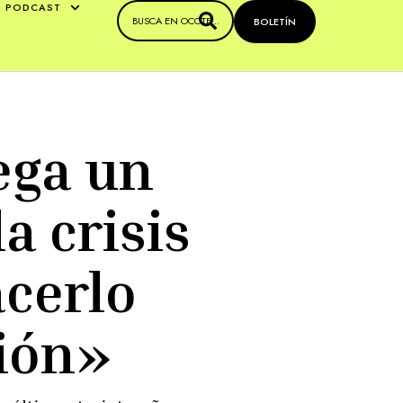
PODCAST
BOLETÍN
ega un
a crisis
acerlo
ción»