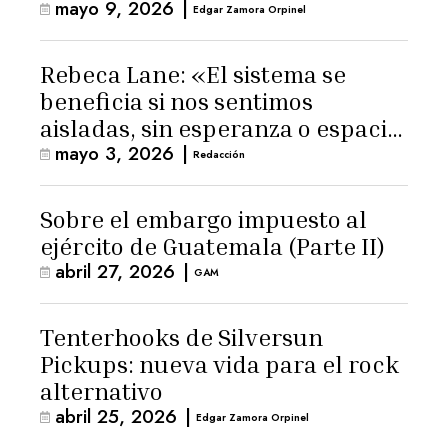
mayo 9, 2026
|
Edgar Zamora Orpinel
Rebeca Lane: «El sistema se
beneficia si nos sentimos
aisladas, sin esperanza o espacio
mayo 3, 2026
|
para la ternura»
Redacción
Sobre el embargo impuesto al
ejército de Guatemala (Parte II)
abril 27, 2026
|
GAM
Tenterhooks de Silversun
Pickups: nueva vida para el rock
alternativo
abril 25, 2026
|
Edgar Zamora Orpinel