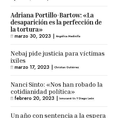
Giammattei
Adriana Portillo-Bartow: «La
desaparición es la perfección de
la tortura»
marzo 30, 2023
|
Angélica Medinilla
Nebaj pide justicia para víctimas
ixiles
marzo 17, 2023
|
Christian Gutiérrez
Nanci Sinto: «Nos han robado la
cotidianidad política»
febrero 20, 2023
|
Ixmucané Us Y Diego León
Un año con sentencia a la espera