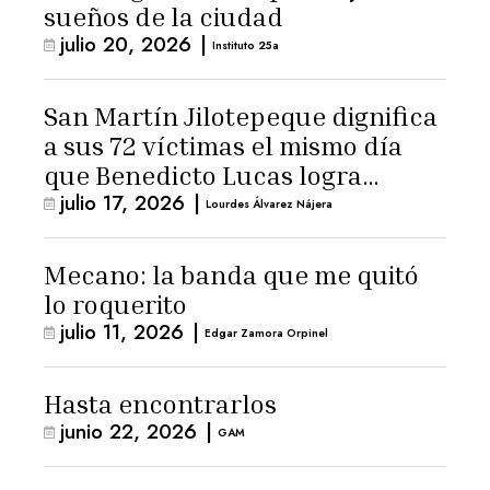
sueños de la ciudad
julio 20, 2026
|
Instituto 25a
San Martín Jilotepeque dignifica
a sus 72 víctimas el mismo día
que Benedicto Lucas logra
julio 17, 2026
|
arresto domiciliario
Lourdes Álvarez Nájera
Mecano: la banda que me quitó
lo roquerito
julio 11, 2026
|
Edgar Zamora Orpinel
Hasta encontrarlos
junio 22, 2026
|
GAM