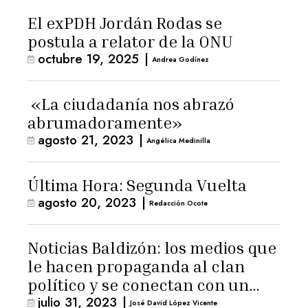
El exPDH Jordán Rodas se
postula a relator de la ONU
octubre 19, 2025
|
Andrea Godínez
«La ciudadanía nos abrazó
abrumadoramente»
agosto 21, 2023
|
Angélica Medinilla
Última Hora: Segunda Vuelta
agosto 20, 2023
|
Redacción Ocote
Noticias Baldizón: los medios que
le hacen propaganda al clan
político y se conectan con un
julio 31, 2023
|
hombre de confianza de
José David López Vicente