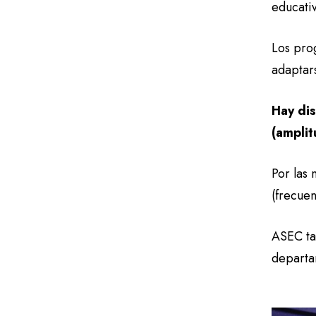
educativ
Los pro
adaptar
Hay dis
(amplit
Por las
(frecue
ASEC ta
departa