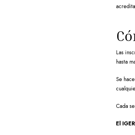
acredit
Có
Las ins
hasta m
Se hace
cualqui
Cada se
El IGER