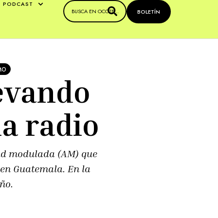
PODCAST
BOLETÍN
MO
levando
la radio
tud modulada (AM) que
 en Guatemala. En la
ño.