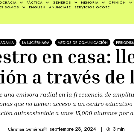
OCRACIA
FÁCTICA
GÉNEROS
MEMORIA
OPINIÓN
ES SOMOS
ENGLISH
ANÚNCIATE
SERVICIOS OCOTE
DADANÍA
LA LUCIÉRNAGA
MEDIOS DE COMUNICACIÓN
PERIODIS
stro en casa: l
ón a través de 
te una emisora radial en la frecuencia de ampli
onas que no tienen acceso a un centro educativo
ción autosostenible a unos 15,000 alumnos por a
septiembre 28, 2024
|
3
min 
Christian Gutiérrez