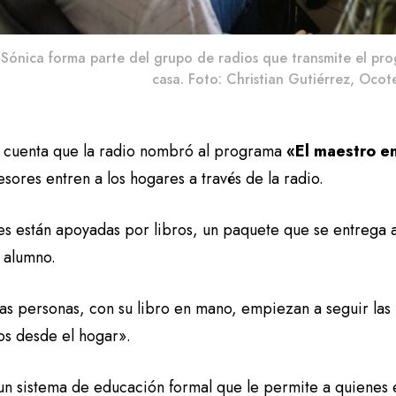
Sónica forma parte del grupo de radios que transmite el pr
casa. Foto: Christian Gutiérrez, Ocote
 cuenta que la radio nombró al programa
«El maestro e
esores entren a los hogares a través de la radio.
ses están apoyadas por libros, un paquete que se entrega 
 alumno.
as personas, con su libro en mano, empiezan a seguir las 
os desde el hogar».
 un sistema de educación formal que le permite a quienes 