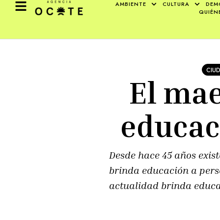
AMBIENTE
CULTURA
DEM
QUIÉN
CIU
El mae
educaci
Desde hace 45 años exis
brinda educación a pers
actualidad brinda educa