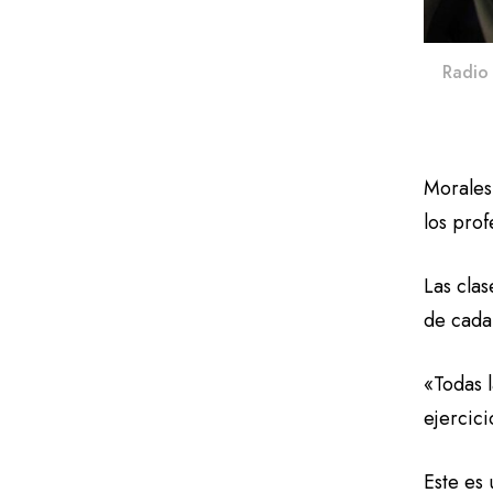
Radio 
Morales
los prof
Las cla
de cada
«Todas l
ejercici
Este es