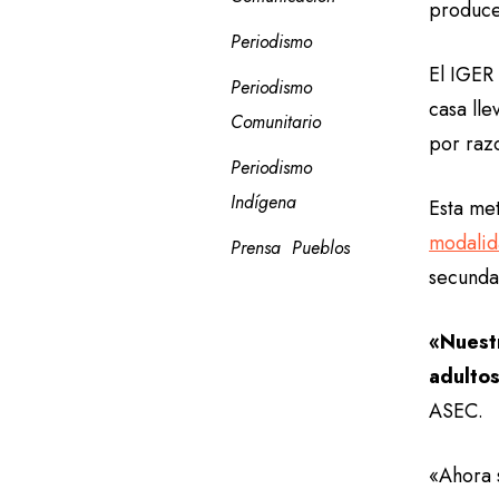
produc
Periodismo
El IGER 
Periodismo 
casa lle
Comunitario
por raz
Periodismo 
Indígena
Esta me
modalid
Prensa
Pueblos
secundar
«Nuest
adulto
ASEC.
«Ahora 