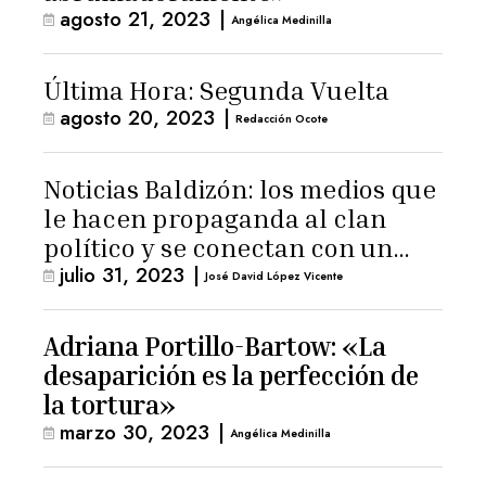
agosto 21, 2023
|
Angélica Medinilla
Última Hora: Segunda Vuelta
agosto 20, 2023
|
Redacción Ocote
Noticias Baldizón: los medios que
le hacen propaganda al clan
político y se conectan con un
julio 31, 2023
|
hombre de confianza de
José David López Vicente
Giammattei
Adriana Portillo-Bartow: «La
desaparición es la perfección de
la tortura»
marzo 30, 2023
|
Angélica Medinilla