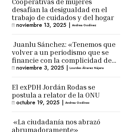
Cooperativas de mujeres
desafían la desigualdad en el
trabajo de cuidados y del hogar
noviembre 13, 2025
|
Andrea Godínez
Juanlu Sánchez: «Tenemos que
volver a un periodismo que se
financie con la complicidad de
noviembre 3, 2025
|
los lectores»
Lourdes Álvarez Nájera
El exPDH Jordán Rodas se
postula a relator de la ONU
octubre 19, 2025
|
Andrea Godínez
«La ciudadanía nos abrazó
abrumadoramente»