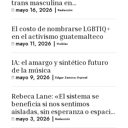
trans masculina en
mayo 16, 2026
|
Latinoamérica
Redacción
El costo de nombrarse LGBTIQ+
en el activismo guatemalteco
mayo 11, 2026
|
Visibles
IA: el amargo y sintético futuro
de la música
mayo 9, 2026
|
Edgar Zamora Orpinel
Rebeca Lane: «El sistema se
beneficia si nos sentimos
aisladas, sin esperanza o espacio
mayo 3, 2026
|
para la ternura»
Redacción