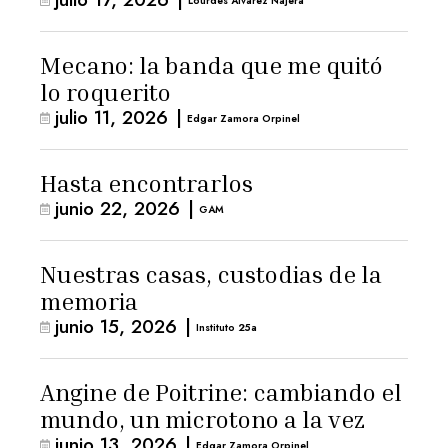
arresto domiciliario
Lourdes Álvarez Nájera
Mecano: la banda que me quitó
lo roquerito
julio 11, 2026
|
Edgar Zamora Orpinel
Hasta encontrarlos
junio 22, 2026
|
GAM
Nuestras casas, custodias de la
memoria
junio 15, 2026
|
Instituto 25a
Angine de Poitrine: cambiando el
mundo, un microtono a la vez
junio 13, 2026
|
Edgar Zamora Orpinel