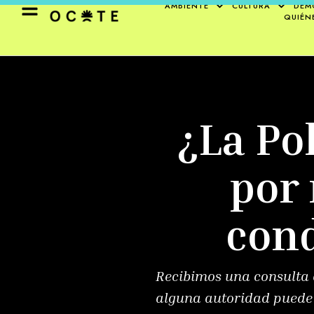
AMBIENTE
CULTURA
DEM
QUIÉN
¿La Po
por 
con
Recibimos una consulta a
alguna autoridad puede c