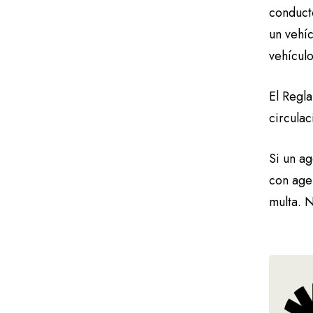
conduct
un vehí
vehículo
El Regl
circulac
Si un ag
con age
multa. N