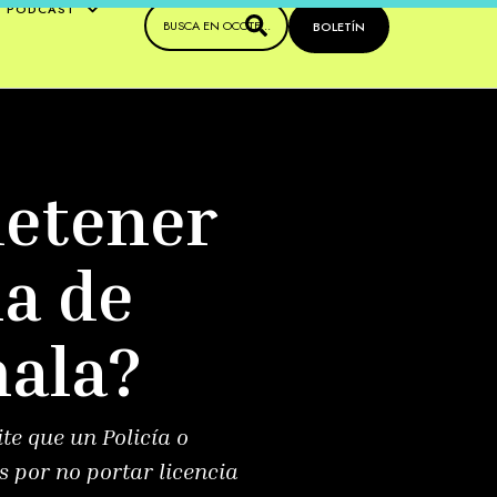
PODCAST
BOLETÍN
detener
ia de
ala?
te que un Policía o
 por no portar licencia