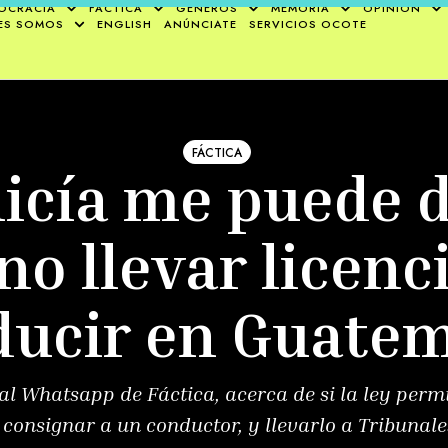
OCRACIA
FÁCTICA
GÉNEROS
MEMORIA
OPINIÓN
ES SOMOS
ENGLISH
ANÚNCIATE
SERVICIOS OCOTE
FÁCTICA
licía me puede 
no llevar licenc
ducir en Guatem
l Whatsapp de Fáctica, acerca de si la ley permi
onsignar a un conductor, y llevarlo a Tribunales