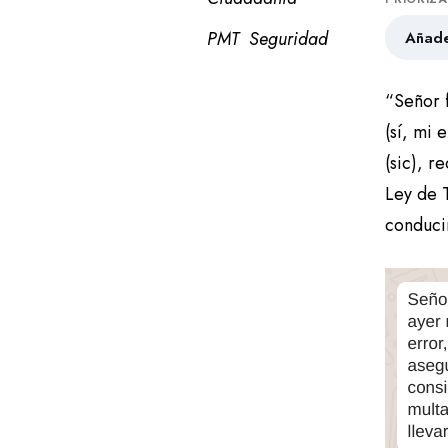
PMT
Seguridad
Añade
“Señor f
(sí, mi 
(sic), r
Ley de T
conduci