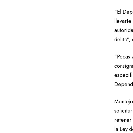
“El Dep
llevarte
autorid
delito”, 
“Pocas 
consign
especif
Depende 
Montejo
solicit
retener 
la Ley d