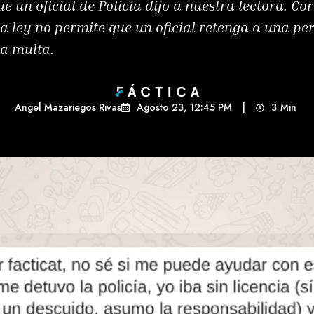
ue un oficial de Policía dijo a nuestra lectora. C
La ley no permite que un oficial retenga a una pe
na multa.
Angel Mazariegos Rivas
Agosto 23, 12:45 PM
|
3
Min 