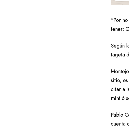
“Por no
tener: 
Según la
tarjeta 
Montejo
sitio, e
citar a 
mintió s
Pablo C
cuenta 