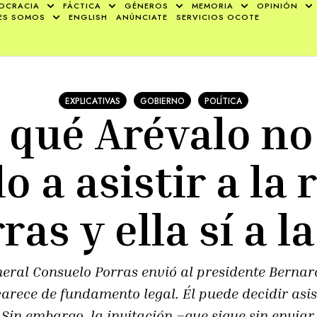
OCRACIA
FÁCTICA
GÉNEROS
MEMORIA
OPINIÓN
ES SOMOS
ENGLISH
ANÚNCIATE
SERVICIOS OCOTE
EXPLICATIVAS
GOBIERNO
POLÍTICA
 qué Arévalo no
o a asistir a la
ras y ella sí a la
eneral Consuelo Porras envió al presidente Berna
arece de fundamento legal. Él puede decidir asis
Sin embargo, la invitación –que sigue sin envia