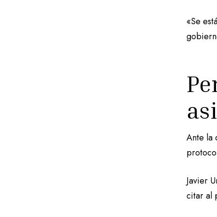
«Se está
gobierno
Pe
asi
Ante la 
protocol
Javier U
citar al