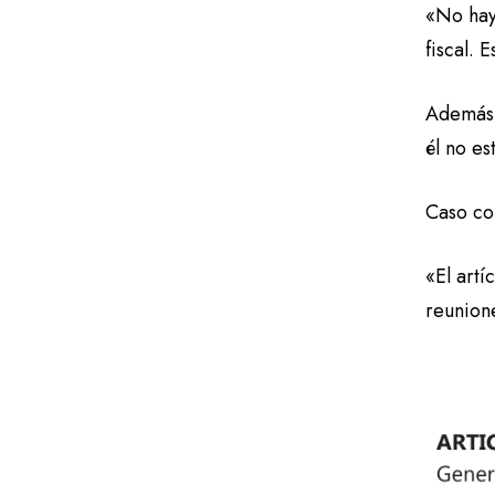
«No hay 
fiscal. 
Además, 
él no es
Caso con
«El artí
reunion