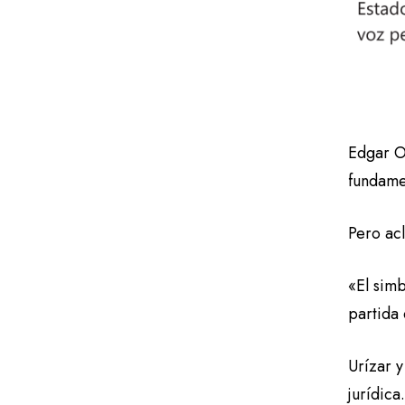
Edgar Or
fundame
Pero acl
«El simb
partida 
Urízar y
jurídica