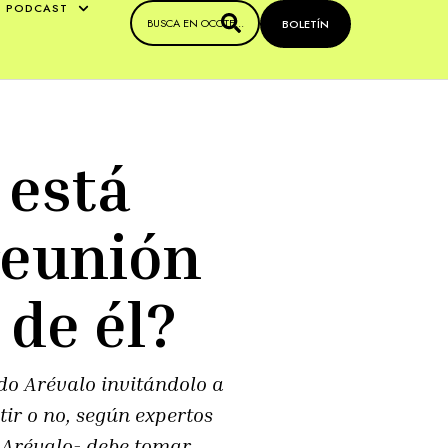
PODCAST
BOLETÍN
 está
 reunión
 de él?
rdo Arévalo invitándolo a
tir o no, según expertos
r Arévalo- debe tomar