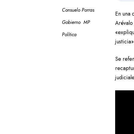
Consuelo Porras
En una 
Gobierno
MP
Arévalo 
«expliq
Política
justicia»
Se refer
recaptu
judicial