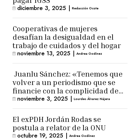
pagar IGSS
diciembre 3, 2025
|
Redacción Ocote
Cooperativas de mujeres
desafían la desigualdad en el
trabajo de cuidados y del hogar
noviembre 13, 2025
|
Andrea Godínez
Juanlu Sánchez: «Tenemos que
volver a un periodismo que se
financie con la complicidad de
noviembre 3, 2025
|
los lectores»
Lourdes Álvarez Nájera
El exPDH Jordán Rodas se
postula a relator de la ONU
octubre 19, 2025
|
Andrea Godínez