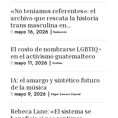
«No teníamos referentes»: el
archivo que rescata la historia
trans masculina en
mayo 16, 2026
|
Latinoamérica
Redacción
El costo de nombrarse LGBTIQ+
en el activismo guatemalteco
mayo 11, 2026
|
Visibles
IA: el amargo y sintético futuro
de la música
mayo 9, 2026
|
Edgar Zamora Orpinel
Rebeca Lane: «El sistema se