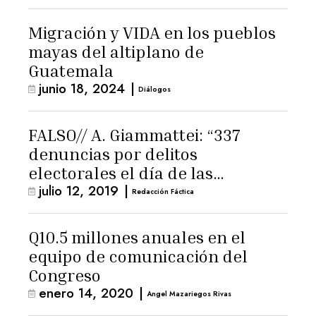
Migración y VIDA en los pueblos
mayas del altiplano de
Guatemala
junio 18, 2024
|
Diálogos
FALSO// A. Giammattei: “337
denuncias por delitos
electorales el día de las
julio 12, 2019
|
elecciones”
Redacción Fáctica
Q10.5 millones anuales en el
equipo de comunicación del
Congreso
enero 14, 2020
|
Angel Mazariegos Rivas