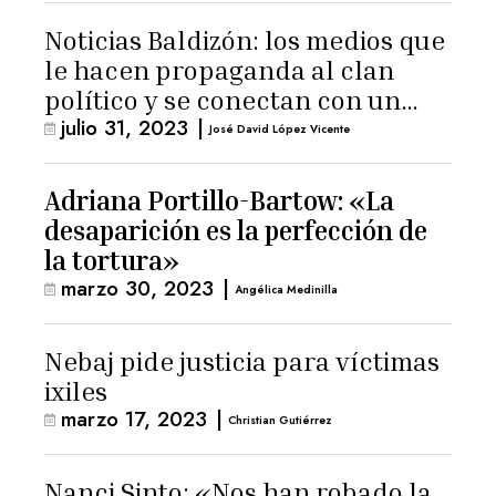
Noticias Baldizón: los medios que
le hacen propaganda al clan
político y se conectan con un
julio 31, 2023
|
hombre de confianza de
José David López Vicente
Giammattei
Adriana Portillo-Bartow: «La
desaparición es la perfección de
la tortura»
marzo 30, 2023
|
Angélica Medinilla
Nebaj pide justicia para víctimas
ixiles
marzo 17, 2023
|
Christian Gutiérrez
Nanci Sinto: «Nos han robado la