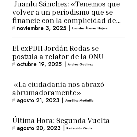
Juanlu Sánchez: «Tenemos que
volver a un periodismo que se
financie con la complicidad de
noviembre 3, 2025
|
los lectores»
Lourdes Álvarez Nájera
El exPDH Jordán Rodas se
postula a relator de la ONU
octubre 19, 2025
|
Andrea Godínez
«La ciudadanía nos abrazó
abrumadoramente»
agosto 21, 2023
|
Angélica Medinilla
Última Hora: Segunda Vuelta
agosto 20, 2023
|
Redacción Ocote