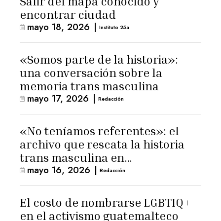
Salir del mapa conocido y
encontrar ciudad
mayo 18, 2026
|
Instituto 25a
«Somos parte de la historia»:
una conversación sobre la
memoria trans masculina
mayo 17, 2026
|
Redacción
«No teníamos referentes»: el
archivo que rescata la historia
trans masculina en
mayo 16, 2026
|
Latinoamérica
Redacción
El costo de nombrarse LGBTIQ+
en el activismo guatemalteco