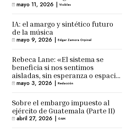
mayo 11, 2026
|
Visibles
IA: el amargo y sintético futuro
de la música
mayo 9, 2026
|
Edgar Zamora Orpinel
Rebeca Lane: «El sistema se
beneficia si nos sentimos
aisladas, sin esperanza o espacio
mayo 3, 2026
|
para la ternura»
Redacción
Sobre el embargo impuesto al
ejército de Guatemala (Parte II)
abril 27, 2026
|
GAM