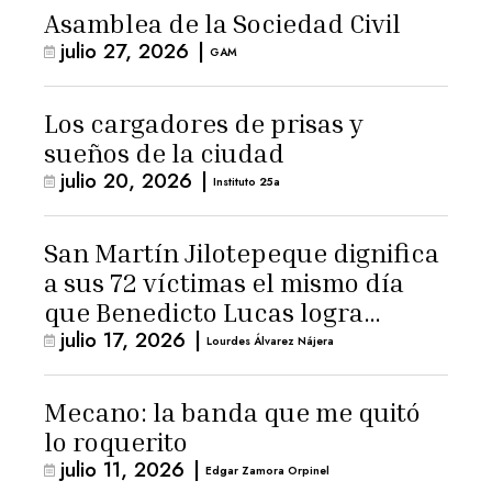
Asamblea de la Sociedad Civil
julio 27, 2026
|
GAM
Los cargadores de prisas y
sueños de la ciudad
julio 20, 2026
|
Instituto 25a
San Martín Jilotepeque dignifica
a sus 72 víctimas el mismo día
que Benedicto Lucas logra
julio 17, 2026
|
arresto domiciliario
Lourdes Álvarez Nájera
Mecano: la banda que me quitó
lo roquerito
julio 11, 2026
|
Edgar Zamora Orpinel