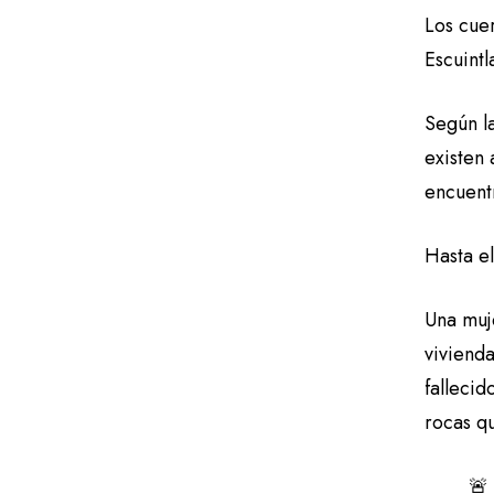
Los cue
Escuint
Según l
existen
encuent
Hasta e
Una muje
viviend
fallecid
rocas q
