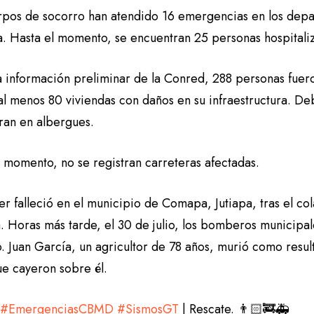
rpos de socorro han atendido 16 emergencias en los depar
la. Hasta el momento, se encuentran 25 personas hospital
a información preliminar de la Conred, 288 personas fuero
 al menos 80 viviendas con daños en su infraestructura. D
ran en albergues.
l momento, no se registran carreteras afectadas.
r falleció en el municipio de Comapa, Jutiapa, tras el col
a. Horas más tarde, el 30 de julio, los bomberos municipa
o. Juan García, un agricultor de 78 años, murió como resul
ue cayeron sobre él.

#EmergenciasCBMD
#SismosGT
| Rescate. 👨🏻‍🚒🚑