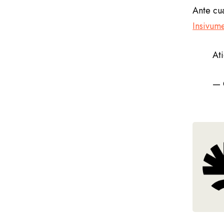
Ante cua
Insivum
At
— 