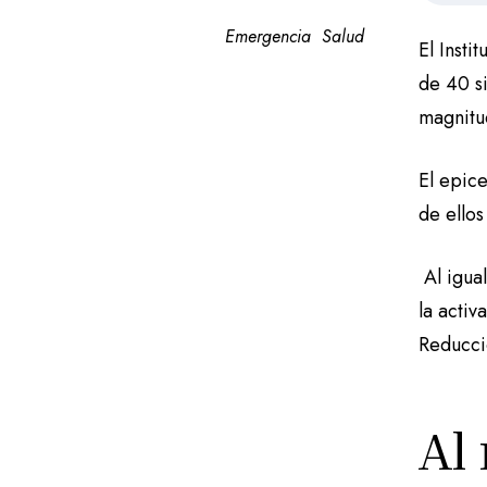
Emergencia
Salud
El Inst
de 40 si
magnitud
El epice
de ellos
Al igua
la activ
Reducci
Al