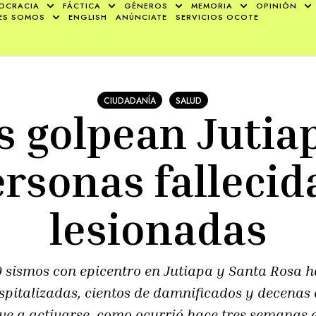
OCRACIA
FÁCTICA
GÉNEROS
MEMORIA
OPINIÓN
ES SOMOS
ENGLISH
ANÚNCIATE
SERVICIOS OCOTE
CIUDADANÍA
SALUD
 golpean Jutia
rsonas fallecid
lesionadas
0 sismos con epicentro en Jutiapa y Santa Rosa 
spitalizadas, cientos de damnificados y decenas
ve a activarse, como ocurrió hace tres semanas e