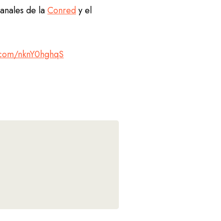
canales de la
Conred
y el
r.com/nknY0hghqS