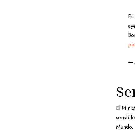
En
ay
Bo
pi
—
Se
El Mini
sensible
Mundo.