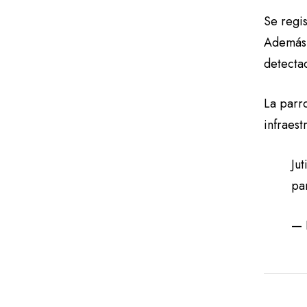
Se regis
Además,
detecta
La parr
infraest
Ju
par
— 