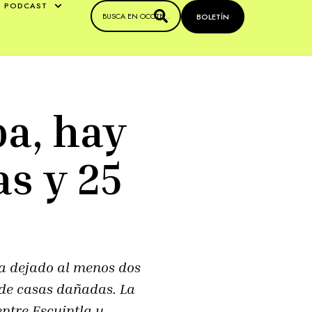
PODCAST
BOLETÍN
pa, hay
as y 25
ha dejado al menos dos
 de casas dañadas. La
ntre Escuintla y