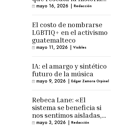
trans masculina en
mayo 16, 2026
|
Redacción
Latinoamérica
El costo de nombrarse
LGBTIQ+ en el activismo
guatemalteco
mayo 11, 2026
|
Visibles
IA: el amargo y sintético
futuro de la música
mayo 9, 2026
|
Edgar Zamora Orpinel
Rebeca Lane: «El
sistema se beneficia si
nos sentimos aisladas,
sin esperanza o espacio
mayo 3, 2026
|
Redacción