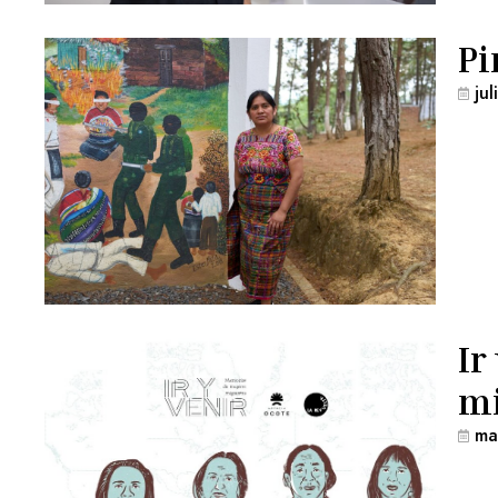
Pi
ju
Ir
mi
ma