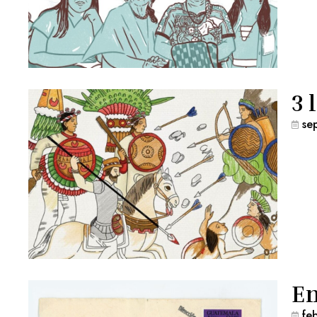
3 
se
En
fe