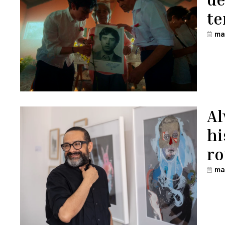
te
ma
Al
hi
ro
ma