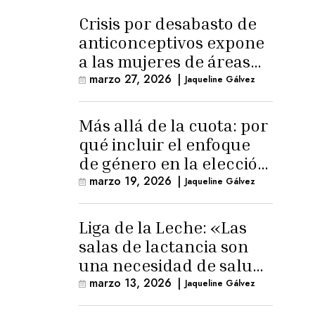
Crisis por desabasto de
anticonceptivos expone
a las mujeres de áreas
rurales
marzo 27, 2026
|
Jaqueline Gálvez
Más allá de la cuota: por
qué incluir el enfoque
de género en la elección
de Fiscal General
marzo 19, 2026
|
Jaqueline Gálvez
Liga de la Leche: «Las
salas de lactancia son
una necesidad de salud
pública»
marzo 13, 2026
|
Jaqueline Gálvez