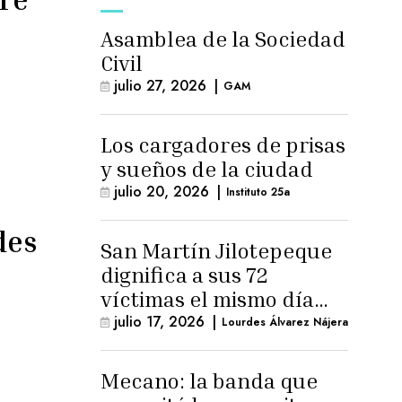
Asamblea de la Sociedad
Civil
julio 27, 2026
|
GAM
Los cargadores de prisas
y sueños de la ciudad
julio 20, 2026
|
Instituto 25a
des
San Martín Jilotepeque
dignifica a sus 72
víctimas el mismo día
que Benedicto Lucas
julio 17, 2026
|
Lourdes Álvarez Nájera
logra arresto
domiciliario
Mecano: la banda que