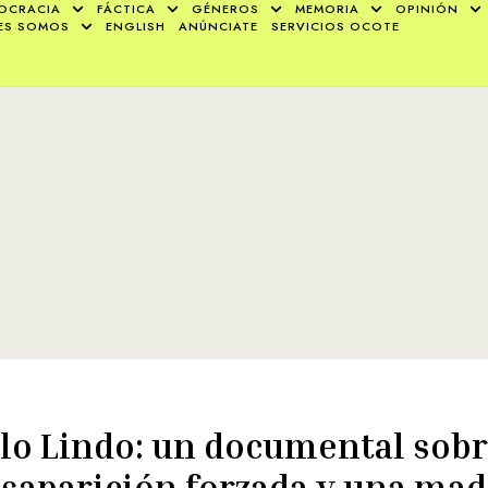
OCRACIA
FÁCTICA
GÉNEROS
MEMORIA
OPINIÓN
ES SOMOS
ENGLISH
ANÚNCIATE
SERVICIOS OCOTE
lo Lindo: un documental sob
saparición forzada y una mad