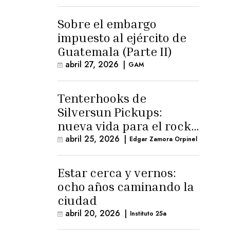
para la ternura»
Sobre el embargo
impuesto al ejército de
Guatemala (Parte II)
abril 27, 2026
|
GAM
Tenterhooks de
Silversun Pickups:
nueva vida para el rock
alternativo
abril 25, 2026
|
Edgar Zamora Orpinel
Estar cerca y vernos:
ocho años caminando la
ciudad
abril 20, 2026
|
Instituto 25a