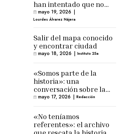
han intentado que no
exista el terreno
mayo 19, 2026
|
comunal»
Lourdes Álvarez Nájera
Salir del mapa conocido
y encontrar ciudad
mayo 18, 2026
|
Instituto 25a
«Somos parte de la
historia»: una
conversación sobre la
memoria trans
mayo 17, 2026
|
Redacción
masculina
«No teníamos
referentes»: el archivo
que rescata la historia